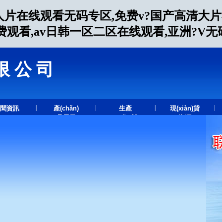
人片在线观看无码专区,免费v?国产高清大
费观看,av日韩一区二区在线观看,亚洲?V
限公司
.
|
|
|
|
聞資訊
產(chǎn)
生產
現(xiàn)貸
品展示
(chǎn)設
資源
(shè)備