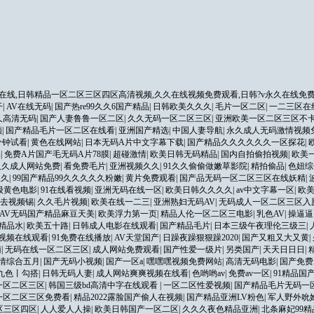
在线,日韩精品一区二区三区四区高清视频,久久在线视频免费观看,日韩?v永久在线免费
干
|
AV在线无码
|
国产热re99久久6国产精品
|
日韩欧美久久久
|
毛片一区二区
|
一二三区在
久高清无码
|
国产人妻鲁鲁一区二区
|
久久无码一区二区三区
|
亚洲欧美一区二区三区不
频
|
国产精品毛片一区二区在线看
|
亚洲国产精选
|
中国人妻导航
|
永久成人无码激情视频
分钟试看
|
黄色在线网站
|
日本无码A片中文字幕下载
|
国产精品久久久久久久一区探花
|
操
|
免费A片国产毛无码A片78膜
|
超碰激情
|
欧美日韩无码精品
|
国内自拍偷拍视频
|
欧美
久久成人网站免费
|
看免费毛片
|
亚洲视频久久
|
91久久偷偷做嫩草影院
|
精拍偷品
|
色妞综
久久
|
99国产精品99久久久久久粉嫩
|
黄片免费观看
|
国产品无码一区二区三区在线妖精
|
级黄色电影
|
91在线看视频
|
亚洲无码在线一区
|
欧美日韩久久久久
|
av中文字幕一区
|
欧
去视频锡
|
久久毛片视频
|
欧美在线一二三
|
亚洲熟妇无码AV
|
无码成人一区二区三区入
AV无码国产精品麻豆天美
|
欧美浮力第一页
|
精品人伦一区二区三电影
|
乳色AV
|
操逼逼
精品水
|
欧美五十路
|
日韩成人电影在线观看
|
国产精品毛片
|
日本三级午夜理伦三级三
|
视频在线观看
|
91免费在线播放
|
AV天堂国产
|
日躁夜躁狠狠躁2020
|
国产又粗又大又黄
|
南
|
无码在线一区二区三区
|
成人网站免费观看
|
国产性爱一级片
|
另类国产
|
天天日日日
|
情综合五月
|
国产无码小视频
|
国产一区a
|
嘿嘿嘿视频免费网站
|
高清无码电影
|
国产免费
丨九色丨勾搭
|
日韩无码人妻
|
成人网站爽爽视频在线看
|
色哟哟av
|
免费av一区
|
91精品国
一区二区三区
|
韩国三级bd高清中字在线观看
|
一区二区性爱视频
|
国产精品毛片无码一
一区二区三区免费看
|
精品2022露脸国产偷人在视频
|
国产精品亚洲LV粉色
|
军人野外吮
区三区四区
|
人人爱人人操
|
欧美日韩国产一区二区
|
久久久夜色精品亚洲
|
北条麻妃99