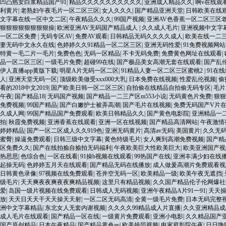
凹凸熟女白浆精品国产91
|
精品久久久久久久久久久久
|
亚洲成人精品久久
|
啊v在线观
利黄片
|
老熟妇午夜毛片一区二区三区
|
女人久久久
|
国产精品亚洲天堂
|
日韩欧美在线
文字幕在线一区中文二区
|
午夜精品久久久
|
99国产视频
|
亚洲AV色香蕉一区二区三区
狠狠狠狠狠狠狠狠操
|
欧洲亚洲AV无码国产精品成人
|
久久成人毛片
|
亚洲视频中文字
一区二区免费
|
无码专区AV
|
免费AV观看
|
日韩精品无码久久久久成人
|
欧美在线一二
妻无码中文永久在线
|
色婷婷久久91精品一区二区三区
|
亚洲无码性爱
|
91免费视频网站
特黄一毛二片一毛片
|
免费色色
|
无码一区精品
|
不卡无码免费
|
免费黄色网址在线观看
|
品一区二区三区
|
一级毛片免费
|
超碰99在线
|
国产极品美女高潮无套在线观看
|
国产乱
伊人直播app黄版下载
|
明星A片无码一区二区
|
91精品人妻一区二区三区蜜桃2
|
91在
人
|
亚洲天堂无码一区
|
顶级欧美做受xxx000大乳
|
日本免费在线视频
|
性爱乱伦视频
|
偷
看的2018中文2019
|
国产欧美日韩一区二区三区
|
自拍偷在线精品自拍偷无码专区
|
毛片
午夜
|
国产精品18
|
无码国产视频
|
国产精品一二三产区m553小说
|
无码黄色片免费
|
狠狠
免费视频
|
99国产精品
|
国产白嫩护士被弄高潮
|
国产毛片在线视频
|
免费无码国产V片
久成人网
|
99国产精品国产免费观看
|
欧美日韩精品久久
|
国产黄色电影院
|
亚洲精品一
拍
|
秋霞免费视频
|
亚洲香蕉在线观看
|
亚洲一区在线视频
|
国产精品高清网站
|
午夜激情
婷婷精品
|
国产一区二区成人久久919色
|
亚洲无码黄片
|
高清av无码
|
美国黄片
|
久久无
蜜臀
|
操逼免费观看
|
日韩三级中文字幕
|
黄色特级毛片
|
女人爽到高潮免费视频
|
国产精
区免费久久
|
国产在线拍揄自揄拍无码福利
|
午夜欧美巨大性欧美巨大
|
欧美亚洲国产视
热思思
|
色综合色
|
一区在线看
|
91操b视频在线观看
|
99热国产在线
|
亚洲丰满少妇在线
起操无码
|
色婷婷五月天在线观看
|
国产精品无码在线播放
|
成人做爰高潮片免费观看视
日韩黄色录像
|
97视频在线免费观看
|
苍井空无码一区
|
欧美精品一级
|
欧美午夜无遮挡
|
级毛片
|
天天爽夜夜爽夜夜爽精品视频
|
这里只有精品视频
|
久久国产精品伦子伦网爆社
爱
|
岛国一级片视频在线免费观看
|
日韩成人无码视频
|
亚洲午夜精品A片91一91
|
天天
放
|
天天日天天干天天操天天射
|
一区二区无码高清
|
全黄一级毛片免费
|
日本无码完整
洲中文字幕精品
|
东北女人无套内谢视频
|
久久久久99精品成人片直播
|
久久亚洲精品成
成人毛片在线观看
|
国产精品一区在线
|
一级黄片免费观看
|
亚洲小电影
|
久久精品国产亚
国产原创精品
|
日本午夜精品
|
国产精品黄色av
|
欧美操屄视频
|
电家庭影院午夜
|
日日噜