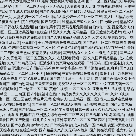
亚洲精P
|
美女直播全婐APP免费
|
尤物视频网站
|
色色91
|
国产一区二区精品久久
|
午夜福
三区AV
|
国产一区二区无码
|
不卡无码AV
|
人妻夜夜爽天天爽
|
大香蕉乱伦视频
|
人妻中
视频
|
午夜成人在线视频
|
国产性爱乱伦网站
|
中日韩无码精品
|
性爱日韩一区二区三区
|
院第一页
|
人妻少妇一区二区三区
|
精品人妻少妇一区二区三区在线
|
黑人巨大精品欧美
又粗又大
|
怡红院在线观看
|
国产AV黄片
|
91精品国产92久久久久
|
日批60分钟
|
精品97人
码
|
日韩在线播放视频
|
自拍偷拍第十页
|
无码视频免费看
|
自拍偷拍一区
|
乱伦熟女肉妇
|
一区二区三区欧美视频
|
1色综合
|
精品久久九九
|
无码精品一区
|
无遮挡的毛毛片
|
成人精
AVV
|
岛国黄色影片在线观看
|
国产人妖
|
精品无码黑人又粗又大又长
|
屁屁影院第一页
|
影院亚洲欧美
|
麻豆射区
|
手机特级视频免费在线观看
|
国产精品一区二区在线观看
|
99成
字幕
|
色哟哟免费视频一区二区三区
|
午夜黄色影院
|
国产凹凸视频
|
精品在线一区
|
最好
二三四区
|
天天色av
|
变态另类在线观看
|
国产精品久久久久久一级毛片探花
|
国产成人
看
|
久久黄色网
|
一区二区三区久久久
|
在线观看视频一区
|
久久国产精品精品
|
成人在线
视频
|
久久日韩精品无码一区波多野
|
黄页网站在线观看
|
日韩无码二区
|
草逼电影
|
久久
线观看
|
av亚洲欧洲日产国码无码苍井空
|
中文字幕熟女
|
国产激情在线
|
91爽爽
|
国产A自
精品欧美一区二区三区不卡
|
超碰偷拍
|
中文字幕在线免费观看
|
露脸丨91丨九色露脸
|
字幕免费看
|
中文字幕成人电影
|
国产精品亚洲五月天丁香
|
91精品国产色综合久久不卡
费看国产
|
国产自慰网站
|
天天爽天天操
|
另类TS人妖一区二区三区
|
中文字幕无码一区二
99视频导航
|
三上悠亚一区二区
|
黄色91视频
|
一区二区久久
|
亚洲免费人成视频
|
思思热
精品一二三四区
|
国产制服丝袜在线
|
99精品免费久久久久久久久日本
|
久久91视频
|
一
妻一区二区三区在线
|
黄色片无码
|
蜜桃伊人
|
三上悠亚一区二区
|
成人三级片在线播放
|
级
|
AV在线免费播放
|
国产免费一区二区在线A片视频
|
无码视频在线看
|
国产无套内精一
三级片在线
|
国产伦精品一区二区三区午夜影视
|
日韩一级无码
|
久精品视频
|
亚洲无码性
片在线看
|
91视频精品
|
亚洲熟女综合色一区二区三区
|
韩日视频在线
|
岛国精品在线播
免费看国产
|
国产激情一级毛片久久久
|
亚洲字幕AV一区二区三区四区
|
国产无码毛片
|
亚
品在线
|
国产夜夜操
|
激情av乱伦
|
日韩欧美综合
|
成人精品一区
|
av电影资源
|
a天堂在线
|
天操夜夜爽
|
色综合中文
|
国产精品久久久久无码AV葡京
|
国产黄在线观看
|
熟女乱伦av
|
免费99精品国产自在在线
|
国产在线观看精品
|
日本www高清视频
|
亚洲国产精品久久久