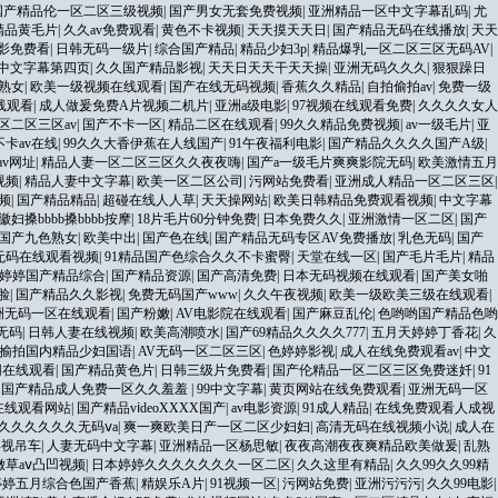
国产精品伦一区二区三级视频
|
国产男女无套免费视频
|
亚洲精品一区中文字幕乱码
|
尤
精品黄毛片
|
久久av免费观看
|
黄色不卡视频
|
天天摸天天日
|
国产精品无码在线播放
|
天天
影免费看
|
日韩无码一级片
|
综合国产精品
|
精品少妇3p
|
精品爆乳一区二区三区无码AV
|
中文字幕第四页
|
久久国产精品影视
|
天天日天天干天天操
|
亚洲无码久久久
|
狠狠躁日
熟女
|
欧美一级视频在线观看
|
国产在线无码视频
|
香蕉久久精品
|
自拍偷拍av
|
免费一级
线观看
|
成人做爰免费A片视频二机片
|
亚洲a级电影
|
97视频在线观看免费
|
久久久久女人
区二区三区av
|
国产不卡一区
|
精品二区在线观看
|
99久久精品免费视频
|
av一级毛片
|
亚
不卡av在线
|
99久久大香伊蕉在人线国产
|
91午夜福利电影
|
国产精品久久久久国产A级
|
av网址
|
精品人妻一区二区三区久久夜夜嗨
|
国产a一级毛片爽爽影院无码
|
欧美激情五月
视频
|
精品人妻中文字幕
|
欧美一区二区公司
|
污网站免费看
|
亚洲成人精品一区二区三区
|
频
|
国产精品精品
|
超碰在线人人草
|
天天操网站
|
欧美日韩精品免费观看视频
|
中文字幕
徽妇搡bbbb搡bbbb按摩
|
18片毛片60分钟免费
|
日本免费久久
|
亚洲激情一区二区
|
国产
丨国产九色熟女
|
欧美中出
|
国产色在线
|
国产精品无码专区AV免费播放
|
乳色无码
|
国产
无码在线观看视频
|
91精品国产色综合久久不卡蜜臀
|
天堂在线一区
|
国产毛片毛片
|
精品
久婷婷国产精品综合
|
国产精品资源
|
国产高清免费
|
日本无码视频在线观看
|
国产美女啪
脸
|
国产精品久久影视
|
免费无码国产www
|
久久午夜视频
|
欧美一级欧美三级在线观看
|
洲无码一区在线观看
|
国产粉嫩
|
AV电影院在线观看
|
国产麻豆乱伦
|
色哟哟国产精品色哟
无码
|
日韩人妻在线视频
|
欧美高潮喷水
|
国产69精品久久久久777
|
五月天婷婷丁香花
|
久
揄拍国内精品少妇国语
|
AV无码一区二区三区
|
色婷婷影视
|
成人在线免费观看av
|
中文
网在线观看
|
国产精品黄色片
|
日韩三级片免费看
|
国产伦精品一区二区三区免费迷奷
|
91
|
国产精品成人免费一区久久羞羞
|
99中文字幕
|
黄页网站在线免费观看
|
亚洲无码一区
在线观看网站
|
国产精品vⅰdeoXXXX国产
|
av电影资源
|
91成人精品
|
在线免费观看人成视
久久久久久久无码ⅴa
|
爽一爽欧美日产一区二区少妇妇
|
高清无码在线视频小说
|
成人在
影视吊车
|
人妻无码中文字幕
|
亚洲精品一区杨思敏
|
夜夜高潮夜夜爽精品欧美做爰
|
乱熟
草aⅴ凸凹视频
|
日本婷婷久久久久久久久一区二区
|
久久这里有精品
|
久久99久久99精
婷婷五月综合色国产香蕉
|
精娱乐A片
|
91视频一区
|
污网站免费
|
亚洲污污污
|
久久99电影
|