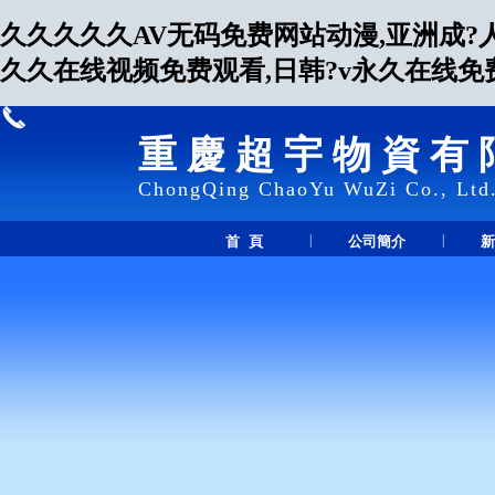
久久久久久AV无码免费网站动漫,亚洲成?
久久在线视频免费观看,日韩?v永久在线免
重慶超宇物資有
ChongQing ChaoYu WuZi Co., Ltd
|
|
首 頁
公司簡介
新