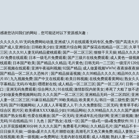
感谢您访问我们的网站，您可能还对以下资源感兴趣：
久久久久久AV无码免费网站动漫,亚洲成?人片在线观看无码专区,免费v?国产高清大片
国产成人亚洲综合
|
日韩欧美少妇
|
亚洲图片综合网
|
国产探花在线精品一区二区
|
久草
三区
|
久久久91人妻无码精品蜜桃观看
|
国产一区二区三区
|
狠狠干天天操
|
精品久久久
AV免费在线观看
|
日本一级毛片免费观看
|
国产三级片在线免费观看
|
成人黄色一级视
线观看
|
日本国产欧美
|
国产精品久久精品
|
毛片黄色
|
日韩无码一二三区
|
一级淫片120
二区视频在线观看
|
亚洲午夜福利视频
|
92国产精品
|
成人做爰视频WWW
|
夜夜操夜夜
国产精品一区二区久久恐怖片
|
国产精品操逼视频
|
久久99精品久久久久
|
精品99久久
片AV
|
九九视频免费
|
国产中文在线观看
|
欧美日韩视频
|
在线免费观看黄网站
|
熟女久
字幕精品
|
无码AV电影
|
嘿嘿射在线
|
成人精品一区二区三区
|
国产一区二区AV
|
日韩一
口
|
亚洲无码免费观看
|
综合网久久
|
91在线观
|
激情影院内射美女
|
疼死了大粗了放不进
少妇做爰免费视频网站四
|
久久久国产一区二区三区
|
亚洲精品无码一区二区四区
|
亚洲
人妻一区二区三区
|
91麻豆精品国产
|
99欧美精品
|
欧美黄片儿
|
韩日一级二级性爱
|
国产
无码
|
国产91视频网站
|
人人摸人人草莓爱人人干
|
久久免费影院
|
二区无码
|
青青草手机
综合区 图片区
|
欧美裸体XXXX极品少妇
|
91精品网站
|
久久99精品久久久久久国产越
蕉国产熟女线看
|
性爱在线播放
|
国产一区无码
|
亚洲成年乱伦强奸网
|
亚洲三级视频
|
激
无码
|
91在线精品
|
91丨九色丨国产熟女
|
在线一区
|
国产一级a毛一级a看免费软件
|
91
人扒开屁股桶爽30分钟
|
久久久久国产
|
免费看毛片网站
|
久久精品毛片
|
国产精品不卡
日日操天天操
|
一级做a爰片久久毛片潮喷动漫
|
高潮毛片又色又爽免费
|
精品人妻熟女
在线视频
|
欧美一级视频
|
av免费网址
|
无套内射在线观看
|
成人A视频
|
熟妇人妻一区二