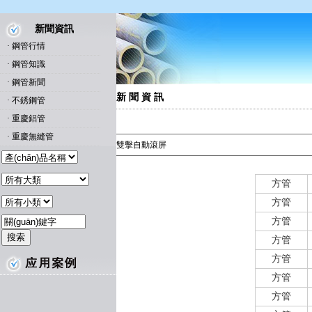
新聞資訊
·
鋼管行情
·
鋼管知識
·
鋼管新聞
新 聞 資 訊
·
不銹鋼管
·
重慶鋁管
·
重慶無縫管
雙擊自動滾屏
Tags:
2025年4月16日(14:25)邯鄲市場方矩管價格行情
方管
方管
方管
方管
方管
方管
方管