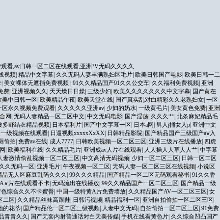
观看,av日韩一区二区在线观看,亚洲?V无码久久久久
线视频
|
精品中文字幕
|
久久无码人妻丰满熟妇区毛片
|
欧美日韩国产电影
|
欧美日韩一二
卡
|
美女裸体无遮挡免费视频
|
91久久精品国产91久久公交车
|
久久福利免费视频
|
亚洲
免费
|
亚洲视频久久
|
天天燥日日燥
|
三级少妇
|
欧美久久久久久久久中文字幕
|
国产黄在
欧美中日韩一区
|
欧美精品午夜
|
欧美天堂在线
|
国产真实乱对白精彩久久老熟妇女
|
一区
一区永久视频免费观看
|
久久久久久亚洲av
|
少妇的奶水
|
一级黄毛片
|
美女黄色免费
|
亚洲
合网
|
无码人妻精品一区二区中文
|
中文无码电影
|
国产淫荡
|
久久久艹
|
北条麻妃精品毛
波多野结衣精品视频
|
日本福利片
|
国产中文字幕一区
|
日本a网
|
男人j捅女人p
|
亚洲中文
美一级视频在线观看
|
日逼视频xxxxxXxXX
|
日韩精品影院
|
国产精品国产三级国产aⅴ入
厕偷拍
|
免费av在线
|
成人7777
|
日韩欧美视频一区二区三区
|
亚洲三级片在线播放
|
四虎
网
|
欧美福利在线
|
久久精品毛片
|
亚洲成av人片在线观看
|
人人操人人草人人艹
|
中字幕
人妻激情偷乱视频一区二区三区
|
中文高清无码视频
|
少妇一区二区三区
|
日韩一区二区
久久无码一区
|
亚洲毛片
|
午夜视频一区二区
|
无码人妻一区二区三区在线视频
|
小说区
精品无人区麻豆乱码久久久
|
99久久久精品
|
国产精品一区二区无码观看秘书
|
91久久香
A∨片在线观看不卡
|
无码流出在线播放
|
99久久精品国产一区二区三区
|
国产精品一级
产色综合久久不卡蜜臀
|
中国一级特黄A片免费墙放
|
久久精品国产AV一区二区三区
|
女
区二区
|
久久精品丝袜高跟鞋
|
日韩污视频
|
精品福利一区
|
亚洲自拍偷拍一区二区三区
|
她的花蒂
|
国产精品伦一区二区三级视频
|
人妻中文无码
|
自拍偷拍一区二区三区
|
91免费
精品青青久久
|
国产无套内射普通话对白天美传媒
|
手机在线看黄色片
|
久久综合凹凸国产