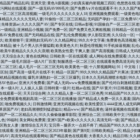
精品国产精品乱码
|
亚洲天堂
|
黄色A级视频
|
少妇真实被内射视频三四区
|
色悠悠在线
|
污污网站在线观看
|
国产一级无码AV999毛片
|
国产免费A∨片在线观看不卡
|
久久久国产
一区二区三区高清视频
|
一级毛片久久久久久久女人18
|
亚洲视频免费观看
|
一级黄色电
丝袜精品久久久久久无码人妻
|
91偷拍一区二区三区精品
|
无码国产孕妇一区二区免费AV
|
|
先锋资源av
|
久久久久国产AV
|
国产专区在线
|
日韩av影视
|
91国偷自产一区二区三区老
韩一级精品
|
亚洲精品小视频
|
国产免费一区
|
国产免费又色又爽粗视频
|
日韩精品一区在
韩AV免费在线
|
国产无码精品在线
|
国产乱伦免费视频
|
伊人影院亚洲
|
久久综合一区
|
一
久
|
欧美狠狠干
|
亚洲熟妇无码AV
|
久久精品网址
|
99久久中文字幕
|
免费黄色高清视频
|
本精品
|
被十几个男人扒开腿猛戳
|
欧美黄色大片
|
秋霞伦理视频
|
91手机操逼视频
|
乱伦
|
欧美午夜精品久久久久久浪潮
|
欧美熟女性爱
|
干爽人妻
|
国产高清视频
|
日韩成人无码
竹
|
天天综合永久
|
黄色在线网站
|
日韩欧美一区在线观看
|
成人网站在线免费观看
|
久久久
|
国产一级毛片国语一级A片厂百度
|
制服诱惑一区二区三区
|
在线观看免费高清无码
|
安
区二区三区
|
成人毛片一区二区三区无码
|
欧美黄色一级
|
十八禁视频网站
|
91丨中文啦
二区别
|
国产高清一级毛片在线不卡
|
精品一区国产
|
99久久99久久精品国产片果冰
|
亚洲
机精品视频在线
|
爆乳丰满熟妇一区二区三区爆乳
|
日本久久无码高潮喷水电影
|
99久
AV色欲av
|
亚洲大片免费看
|
国产成人无码www免费视频播放
|
国产伦对白刺激精彩露
日本一级A片
|
人人操人人舔
|
日韩特黄一级片
|
红桃av在线
|
国产AV黄片
|
91日韩视频
|
亚
产在线观看一区
|
天天日综合网
|
久久久精品人妻一区二区三区色秀
|
91精品国产91久久久
全免费观看电视剧高清
|
一区二区三区在线播放
|
国产精品成人免费一区久久羞羞
|
国内
区
|
啪免费视频久久
|
日韩激情网
|
亚洲无码视频在线
|
欧美性爱区3
|
4444亚洲人成无码
草原国产AV
|
老妇高潮潮喷到猛进猛出
|
精品www
|
国产精品黄色
|
逼特逼视频在线观看
国产一区二区精品久久
|
91久久偷偷做嫩草影院
|
亚洲综合二区
|
日韩欧美中文
|
污视频
人色
|
99福利
|
美女网站免费黄
|
亚洲V国产v欧美v久久久久久
|
高清无码一级
|
国产精品久
二区熟女人妻
|
激情综合五月天
|
宝贝乖～腿弄大一点就不疼了
|
精品国产99久久久久久
在线观看
|
亚洲精品一区二区三区2023年最新
|
国产第9页
|
日韩欧美精品一区
|
精品少妇嫩
码AV
|
高清无码在线观看网站
|
国产精品黄色在线观看
|
大香蕉久久久
|
精品日韩
|
久久