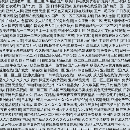
看视频
|
亚洲毛片一区二区三区
|
97精品国产
|
欧美日韩在线免费观看
|
免费A片三p视频
|
观看
|
熟女毛片
|
国产乱伦一区二区
|
日韩操逼视频
|
五月婷婷在线观看
|
国产精品一区二区
老师
|
亚州人人操
|
亚洲欧洲天堂
|
国产又色又爽又刺激在线播放
|
国产一毛不卡
|
日日夜夜
幕
|
亚洲理伦
|
你懂得在线视频
|
久久国产一区二区三区高清视频
|
日本伊人激情
|
屁屁影
三
|
91在线成人
|
色裕3区
|
女人18片毛片90分钟免费
|
久久亚洲一区二区
|
无码人妻束缚av
|
久久国产高清视频
|
91网站免费入口
|
六十路熟妇
|
国产无套精品一区二区三区
|
日韩无
欧美精产国品一二三区
|
日本一本视频
|
亚洲小说区图片区
|
秋霞成人午夜伦在线观看
|
伦视频
|
欧洲无乱码一二三区
|
99re99
|
亚洲精品三级
|
中文字幕91
|
日日碰狠狠躁久久躁96
线综合
|
www.人妻
|
亚洲精品无码AV中文永久在线
|
可以看av的网站
|
丁香婷婷五月
|
右手
拍自拍AV
|
国产真实乱伦
|
福利视频导航大全
|
91视频一区
|
高清成人无码
|
人妻无码中文
A片中文字幕在线视频
|
久久99国产精品黄毛片禁果
|
色妺妺视频网
|
免费色天堂
|
日韩一
干狠狠操
|
女同一区二区
|
FREEZEFRAME丰满少妇
|
五月天激情婷婷基地
|
三级在线观
在线观看视色
|
国产精品国产
|
狠狠影院
|
精品亚洲一区二区三区四区五区高
|
国产区精品
二三四
|
午夜成人app
|
欧美色图
|
亚洲一级黄色
|
国产无码福利
|
秋霞久久
|
av黄片免费在
视频在线
|
国产妓女一级在线
|
福利视频一区
|
亚洲AV综合色区无码
|
亚洲性爱一区
|
久久
码一区二区三区
|
亚洲欧洲自拍
|
日韩精品免费在线
|
一级av在线
|
成人淫荡在线资源
|
中文
品久久久久久久久久软件
|
操逼无码免费视频
|
亚洲精品无码一区二区三区网雨
|
91免
频
|
亚洲天堂偷拍
|
91啪啪啪
|
极品少妇XXXX精品少妇
|
久久欧美国产伦子伦精品按摩
|
播放
|
日韩欧美视频一区二区三区
|
日本国产视频
|
欧美另类视频
|
黄色高清无码视频
|
日韩
频
|
亚洲欧美精品久久
|
日本午夜精品
|
天天爽夜夜爽夜夜爽精品
|
一级性爱毛片
|
无码人
亚洲电影在线
|
日本熟妇网站
|
一本一道久久a久久精品逆3p
|
成人高清无码
|
亚洲免费三
区
|
精品视频在线播放
|
羞羞久久久久久久
|
亚洲丰满少妇在线播放
|
国产另类自拍
|
欧美
操夜夜操狠狠操
|
国产高清精品在线
|
亚洲av男人天堂
|
A之v在线
|
亚洲无码天堂
|
国产三级
视频波多野结衣
|
国产伦精品一区二区三区免费迷
|
亚洲视频免费观看
|
亚洲性天堂
|
91
人AV
|
免费国产视频
|
囯产精品久久久久久久无码蜜臀
|
久久国产高清视频
|
国产成人精
洲av忘忧草18
|
欧美黄色精品
|
在线免费观看黄网站
|
国产精品无码AV在线有声小说
|
天
噜噜
|
中日韩美一级毛片天天爽
|
综合久久久
|
天天日天天干天天操
|
欧美日韩精品一区
|