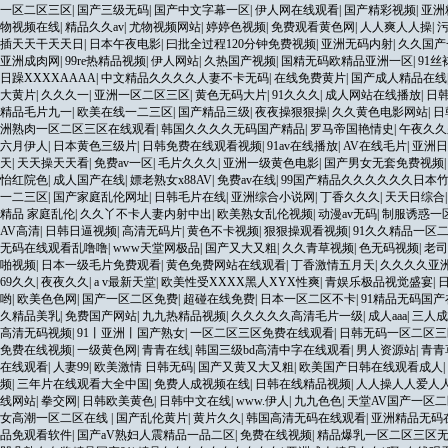
一区二区三区
|
国产三级无码
|
国产中文字幕一区
|
伊人网在线观看
|
国产精彩视频
|
亚洲
物视频在线
|
精品久久av
|
尤物视频网站
|
婷婷色视频
|
免费观看黄色网
|
人人爽人人操
|
插天天干天天日
|
日本午夜电影
|
曰批全过程120分钟免费视频
|
亚洲无码内射
|
久久国产
亚洲成肉网
|
99re热精品视频
|
伊人网站
|
久热国产视频
|
国精无码欧精品亚洲一区
|
91
日躁XXXXAAAA
|
中文精品久久久久人妻不卡无码
|
在线免费黄片
|
国产成人精品在线
大黄片
|
久久久一
|
亚洲一区二区三区
|
黄色无码大片
|
91久久久
|
成人网站在线播放
|
日
精品毛片九一
|
欧美在线一二三区
|
国产精品三级
|
夜夜操狠狠操
|
久久黄色电影网站
|
日
洲熟肉一区二区三区在线观看
|
韩国久久久久无码国产精品
|
罗马帝国艳情史
|
午夜久久
六月伊人
|
日本黄色三级片
|
日韩免费在线观看视频
|
91av在线播放
|
AV在线毛片
|
亚洲日
天
|
天天操天天看
|
免费av一区
|
毛片久久久
|
亚洲一级黄色电影
|
国产男女无套免费视频
怡红院色
|
成人国产在线
|
嫖老熟女x88AV
|
免费av在线
|
99国产精品久久久久久久日本
一二三区
|
国产家庭乱伦网址
|
日韩毛片在线
|
亚洲综合小说网
|
丁香久久久
|
天天日综合
精品 家庭乱伦
|
久久丫不卡人妻内射中出
|
欧美熟女乱伦视频
|
动漫av无码
|
制服诱惑一
AV高清
|
日韩日逼视频
|
高清无码片
|
黄色不卡视频
|
狠狠操观看视频
|
91久久精品一区
无码在线观看乱噜噜
|
www天堂网极品
|
国产又大又粗
|
久久青草视频
|
色无码视频
|
老司
啪视频
|
日本一级毛片免费观看
|
黄色免费网站在线观看
|
丁香激情五月天
|
久久久久亚洲
69久久
|
夜夜久久
|
a v最新天堂
|
欧美性受XXXX黑人XYX性爽
|
青娱乐极品视觉盛宴
|
哟
|
欧美色色网
|
国产一区二区免费
|
超碰在线免费
|
日本一区二区不卡
|
91精品无码国
久精品美乳
|
免费国产网站
|
九九热精品视频
|
久久久久久高清毛片一级
|
成人aaa
|
三人成
高清无码视频
|
91丨亚洲丨国产熟女
|
一区二区三区免费在线观看
|
日韩无码一区二区三
免费在线视频
|
一级黄色网
|
青青在线
|
韩国三级bd高清中字在线观看
|
男人资源站
|
青青
在线观看
|
人妻99
|
欧美激情 日韩无码
|
国产又黄又大又粗
|
欧美国产日韩在线观看成人
|
频
|
三年片在线观看大全中国
|
免费人成视频在线
|
日韩在线精品视频
|
人人操人人爱人
线网站
|
拳交网
|
日韩欧美黄色
|
日韩中文在线
|
www.伊人
|
九九色色
|
天堂AV国产一区
女高潮一区二区在线
|
国产乱伦黄片
|
黄片久久
|
韩国高清无码在线观看
|
亚洲精品无码
品免观看软件
|
国产aV熟妇人震精品一品二区
|
免费在线视频
|
精品爆乳一区二区三区无