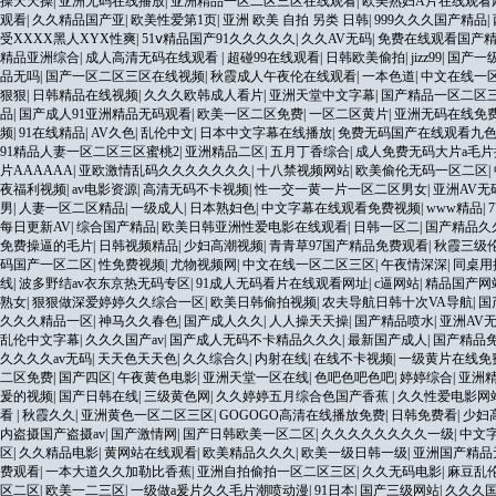
操天天操
|
亚洲无码在线播放
|
亚洲精品一区二区三区在线观看
|
欧美熟妇A片在线观看
观看
|
久久精品国产亚
|
欧美性爱第1页
|
亚洲 欧美 自拍 另类 日韩
|
999久久久国产精品
|
受XXXX黑人XYX性爽
|
51ⅴ精品国产91久久久久久
|
久久AV无码
|
免费在线观看国产
精品亚洲综合
|
成人高清无码在线观看
|
超碰99在线观看
|
日韩欧美偷拍
|
jizz99
|
国产一
品无吗
|
国产一区二区三区在线视频
|
秋霞成人午夜伦在线观看
|
一本色道
|
中文在线一
狠狠
|
日韩精品在线视频
|
久久久欧韩成人看片
|
亚洲天堂中文字幕
|
国产精品一区二区
品
|
国产成人91亚洲精品无码观看
|
欧美一区二区免费
|
一区二区黄片
|
亚洲无码在线免
频
|
91在线精品
|
AV久色
|
乱伦中文
|
日本中文字幕在线播放
|
免费无码国产在线观看九
91精品人妻一区二区三区蜜桃2
|
亚洲精品二区
|
五月丁香综合
|
成人免费无码大片a毛
片AAAAAA
|
亚欧激情乱码久久久久久久久
|
十八禁视频网站
|
欧美偷伦无码一区二区
|
夜福利视频
|
av电影资源
|
高清无码不卡视频
|
性一交一黄一片一区二区男女
|
亚洲AV
男
|
人妻一区二区精品
|
一级成人
|
日本熟妇色
|
中文字幕在线观看免费视频
|
www精品
|
每日更新AV
|
综合国产精品
|
欧美日韩亚洲性爱电影在线观看
|
日韩一区二
|
国产精品久
免费操逼的毛片
|
日韩视频精品
|
少妇高潮视频
|
青青草97国产精品免费观看
|
秋霞三级
码国产一区二区
|
性免费视频
|
尤物视频网
|
中文在线一区二区三区
|
午夜情深深
|
同桌用
线
|
波多野结av衣东京热无码专区
|
91成人无码看片在线观看网址
|
c逼网站
|
精品国产网
熟女
|
狠狠做深爱婷婷久久综合一区
|
欧美日韩偷拍视频
|
农夫导航日韩十次VA导航
|
国
久久久精品一区
|
神马久久春色
|
国产成人久久
|
人人操天天操
|
国产精品喷水
|
亚洲AV
乱伦中文字幕
|
久久久国产av
|
国产成人无码不卡精品久久久
|
最新国产成人
|
国产精品
久久久久av无码
|
天天色天天色
|
久久综合久
|
内射在线
|
在线不卡视频
|
一级黄片在线免
二区免费
|
国产四区
|
午夜黄色电影
|
亚洲天堂一区在线
|
色吧色吧色吧
|
婷婷综合
|
亚洲
爰的视频
|
国产日韩在线
|
三级黄色网
|
久久婷婷五月综合色国产香蕉
|
久久性爱电影网
看
|
秋霞久久
|
亚洲黄色一区二区三区
|
GOGOGO高清在线播放免费
|
日韩免费看
|
少妇
内盗摄国产盗摄av
|
国产激情网
|
国产日韩欧美一区二区
|
久久久久久久久久一级
|
中文
区
|
久久精品电影
|
黄网站在线观看
|
欧美精品久久久
|
欧美一级日韩一级
|
亚洲国产精品
费观看
|
一本大道久久加勒比香蕉
|
亚洲自拍偷拍一区二区三区
|
久久无码电影
|
麻豆乱伦
区二区
|
欧美一二三区
|
一级做a爰片久久毛片潮喷动漫
|
91日本
|
国产三级网站
|
久久久