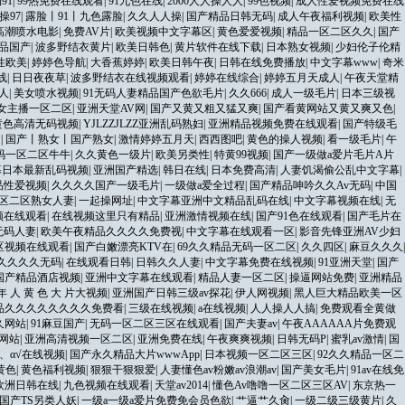
91
|
99热免费在线观看
|
91九色在线
|
2000人人操人人
|
99色视频
|
成人性爱视频免费在线
操97
|
露脸丨91丨九色露脸
|
久久人人操
|
国产精品日韩无码
|
成人午夜福利视频
|
欧美性
高潮喷水电影
|
免费AV片
|
欧美视频中文字幕区
|
黄色爱爱视频
|
精品一区二区久久
|
国产
品国产
|
波多野结衣黄片
|
欧美日韩色
|
黄片软件在线下载
|
日本熟女视频
|
少妇伦子伦精
xx性欧美
|
婷婷色导航
|
大香蕉婷婷
|
欧美日韩午夜
|
日韩在线免费播放
|
中文字幕www
|
奇米
线
|
日日夜夜草
|
波多野结衣在线视频观看
|
婷婷在线综合
|
婷婷五月天成人
|
午夜天堂精
人
|
美女喷水视频
|
91无码人妻精品国产色欲毛片
|
久久666
|
成人一级毛片
|
日本三级视
女主播一区二区
|
亚洲天堂AV网
|
国产又黄又粗又猛又爽
|
国产看黄网站又黄又爽又色
|
黄色高清无码视频
|
YJLZZJLZZ亚洲乱码熟妇
|
亚洲精品视频免费在线观看
|
国产特级毛
透
|
国产丨熟女丨国产熟女
|
激情婷婷五月天
|
西西图吧
|
黄色的操人视频
|
看一级毛片
|
午
码一区二区牛牛
|
久久黄色一级片
|
欧美另类性
|
特黄99视频
|
国产一级做a爱片毛片A片
幕日本最新乱码视频
|
亚洲国产精选
|
韩日在线
|
日本免费高清
|
人妻饥渴偷公乱中文字幕
|
品性爱视频
|
久久久久国产一级毛片
|
一级做a爱全过程
|
国产精品呻吟久久Av无码
|
中国
一区二区熟女人妻
|
一起操网址
|
中文字幕亚洲中文精品乱码在线
|
中文字幕视频在线
|
无
频在线观看
|
在线视频这里只有精品
|
亚洲激情视频在线
|
国产91色在线观看
|
国产毛片在
无码人妻
|
欧美午夜精品久久久久免费视
|
中文字幕在线观看一区
|
影音先锋亚洲AV少妇
区视频在线观看
|
国产白嫩漂亮KTV在
|
69久久精品无码一区二区
|
久久四区
|
麻豆久久久
|
久久久久无码
|
在线观看日韩
|
日韩久久人妻
|
中文字幕免费在线视频
|
91亚洲天堂
|
国产
国产精品酒店视频
|
亚洲中文字幕在线观看
|
精品人妻一区二区
|
操逼网站免费
|
亚洲精品
年 人 黄 色 大 片大视频
|
亚洲国产日韩三级av探花
|
伊人网视频
|
黑人巨大精品欧美一区
品久久久久久久久久免费看
|
三级在线视频
|
a在线视频
|
人人操人人搞
|
免费观看全黄做
久网站
|
91麻豆国产
|
无码一区二区三区在线观看
|
国产夫妻av
|
午夜AAAAAA片免费观
网站
|
亚洲高清视频一区二区
|
亚洲免费在线
|
午夜爽爽视频
|
日韩无码P
|
蜜乳av激情
|
国
、α√在线视频
|
国产永久精品大片wwwApp
|
日本视频一区二区三区
|
92久久精品一区二
黄色
|
黄色福利视频
|
狠狠干狠狠爱
|
人妻懂色av粉嫩av浪潮av
|
国产美女毛片
|
91av在线免
欧洲日韩在线
|
九色视频在线观看
|
天堂av2014
|
懂色Av噜噜一区二区三区AV
|
东京热一
色国产TS另类人妖
|
一级a一级a爱片免费免会员色欲
|
艹逼艹久肏
|
一级二级三级黄片
|
久