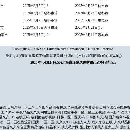
海市
2025年3月7日(16:
2025年2月26日杭州市
2025年3月7日成都市場
2025年2月25日成都市
2025年3月7日成都市場
2025年2月24日東莞市
海市
2025年3月6日天津市場
2025年2月21日(15
ì)寧市
2025年3月5日(12:
2025年2月14日聊城市
Copyright © 2006-2009 hzmd666.com Corporation, All Rights Reserved
版權(quán)所有 重慶超宇物資有限公司 技術(shù)支持:
鋼管商貿(mào)網(wǎng)
2025年4月3日(16:50)北海市場建筑鋼材價(jià)格行情
Tags
在线,日韩精品一区二区三区四区高清视频,久久在线视频免费观看,日韩?v永久在线免费
|
国产片av
|
午夜精品久久久内射近拍高清
|
秋霞午夜一区二区三区视频
|
99re国产
|
蜜乳
精品久久
|
AV在线无码
|
福利姬在线视频
|
日韩一区二区无码
|
日韩熟妇无码
|
国产福利小视
潮一区二区在线观看
|
国洲 一区二区
|
久久久999
|
超碰人人人
|
成人午夜在线
|
久久精品
本色道久久综合亚洲精品酒店
|
精品不卡
|
成人毛片网
|
亚洲女人被黑人巨大进入
|
强奸乱