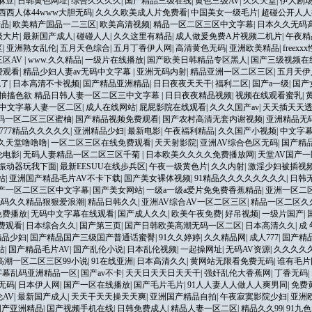
麻豆
|
日韩黄色网址
|
综合久久久久
|
国产精品三级在线
|
黄色三级AV
|
久久天堂
|
伊人剧场
西西人体44www大胆无码
|
久久久欧美成人片免费看
|
中国美女一级毛片
|
超碰公开人人
精品
|
欧美精产国品一二三区
|
欧美高清视频
|
精品一区二区三区中文字幕
|
日本久久无码
级大片
|
最新国产成人
|
碰碰人人
|
久久这里有精品
|
成人做爰免费A片视频二机片
|
午夜精
区
|
亚洲熟女乱伦
|
五月天色综合
|
五月丁香伊人网
|
高清黄色无码
|
亚洲欧美精品
|
freex
三区AV
|
www.久久精品
|
一级片在线播放
|
国产欧美日韩精品专区黑人
|
国产三级视频在
费观看
|
精品少妇人妻av无码中文字幕
|
亚洲无码内射
|
精品亚洲一区二区三区
|
五月天伊
色了
|
日本高清不卡视频
|
国产精品亚洲精品
|
日日夜夜天天干
|
福利二区
|
国产a一级
|
国产
片抽搐色欲 精品日韩人妻一区二区三中文字幕
|
日日夜夜精品视频
|
视频在线观看蜜乳
|
中文字幕人妻一区二区
|
成人在线网站
|
屁屁影院在线观看
|
久久久国产av
|
天天插天天
无码一区二区三区蜜柚
|
国产精品视频免费观看
|
国产农村高清无套内谢视频
|
亚洲精品无
7777精品久久久久久
|
亚洲精品少妇
|
最新电影
|
午夜福利精品
|
久久国产小视频
|
中文字
久天堂噜噜噜
|
一区二区三区在线免费观看
|
天天射影院
|
亚洲AV综合色区无码
|
国产精
伦电影
|
无码人妻精品一区二区三区千菊
|
日本欧美久久久久免费播放网
|
天堂AV国产
振动器玩我下面
|
最新EESUU在线步兵区
|
午夜一级黄色片
|
久久内射
|
激淫少妇被插视
站
|
亚洲国产精品毛片AV不卡下载
|
国产美女裸体视频
|
91精品久久久久久久久久
|
日韩
产一区二区三区中文字幕
|
国产美女网站
|
一级a一级a爱片免免费香蕉精品
|
亚洲一区二
无码久久精品狠狠爱浪潮
|
精品日韩久久
|
亚洲AV综合AV一区二区三区
|
精品一区二区久
免费播放
|
无码中文字幕在线观看
|
国产成人久久
|
欧美午夜免费
|
好吊视频
|
一级片国产
|
费观看
|
日本综合久久
|
国产第三页
|
国产日韩欧美高潮无码一区二区
|
日本高清久久
|
成 
精品少妇
|
国产精品国产三级国产普通话蜜臀
|
91久久婷婷
|
久久精品网
|
成人777
|
国产精
站
|
国产精品毛片AV
|
国产乱伦小说
|
日本乱伦视频
|
一起操网址
|
无码AV资源
|
久久久久
高潮一区二区三区99小说
|
91在线亚洲
|
日本高清久久
|
黄网站无限看免费无码
|
谁有毛片
字幕乱码亚洲精品一区
|
国产av不卡
|
天天日天天日天天干
|
强奸乱伦大香蕉网
|
丁香无码
|
无码
|
日本伊人网
|
国产一区在线播放
|
国产毛片毛片
|
91人人妻人人做人人爽男同
|
免费
AV
|
最新国产成人
|
天天干天天操天天爽
|
亚洲国产精品自拍
|
午夜寂寞影院少妇
|
亚洲
国产亚洲精品
|
国产视频手机在线
|
日韩免费成人
|
精品人妻一区二区
|
精品久久99
|
91九