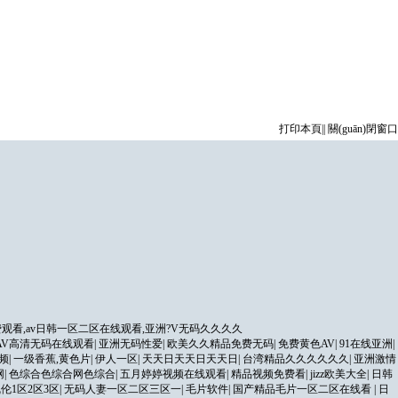
打印本頁
||
關(guān)閉窗口
观看,av日韩一区二区在线观看,亚洲?V无码久久久久
AV高清无码在线观看
|
亚洲无码性爱
|
欧美久久精品免费无码
|
免费黄色AV
|
91在线亚洲
|
频
|
一级香蕉,黄色片
|
伊人一区
|
天天日天天日天天日
|
台湾精品久久久久久久
|
亚洲激情
网
|
色综合色综合网色综合
|
五月婷婷视频在线观看
|
精品视频免费看
|
jizz欧美大全
|
日韩
伦1区2区3区
|
无码人妻一区二区三区一
|
毛片软件
|
国产精品毛片一区二区在线看
|
日