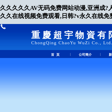
久久久久久AV无码免费网站动漫,亚洲成?
久久在线视频免费观看,日韩?v永久在线免
重慶超宇物資有
ChongQing ChaoYu WuZi Co., Ltd
|
|
首 頁
公司簡介
新