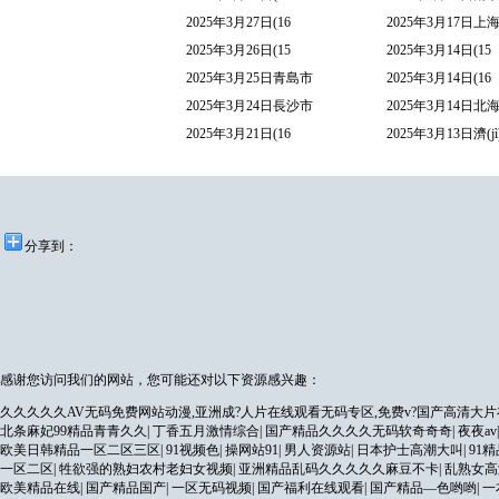
2025年3月27日(16
2025年3月17日上
2025年3月26日(15
2025年3月14日(15
2025年3月25日青島市
2025年3月14日(16
2025年3月24日長沙市
2025年3月14日北
2025年3月21日(16
2025年3月13日濟(j
分享到：
感谢您访问我们的网站，您可能还对以下资源感兴趣：
久久久久久AV无码免费网站动漫,亚洲成?人片在线观看无码专区,免费v?国产高清大片
北条麻妃99精品青青久久
|
丁香五月激情综合
|
国产精品久久久久无码软奇奇奇
|
夜夜av
欧美日韩精品一区二区三区
|
91视频色
|
操网站91
|
男人资源站
|
日本护士高潮大叫
|
91
一区二区
|
牲欲强的熟妇农村老妇女视频
|
亚洲精品乱码久久久久久麻豆不卡
|
乱熟女高
欧美精品在线
|
国产精品国产
|
一区无码视频
|
国产福利在线观看
|
国产精品―色哟哟
|
一