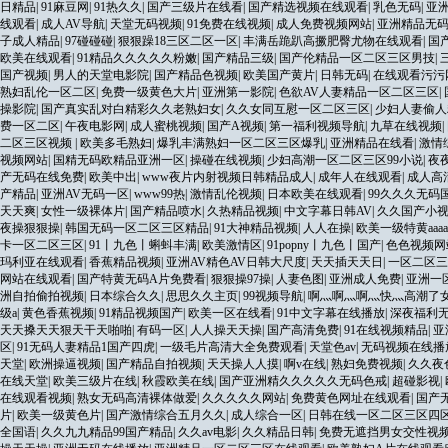
日精品
|
91麻豆网
|
91热久久
|
国产三级片在线看
|
国产精选视频在线观看
|
乳色无码
|
亚
线观看
|
成人AV导航
|
天堂无码视频
|
91免费在线视频
|
成人免费视频网站
|
亚洲精品无
子成人精品
|
97碰碰碰
|
狠狠躁18三区二区一区
|
丰满岳跪趴高撅肥臀尤物在线观看
|
国产
欧美在线观看
|
91精品久久久久久粉嫩
|
国产精品三级
|
国产伦精品一区二区三区男技
|
国产视频
|
男人的天堂电影院
|
国产精品色视频
|
欧美国产黄片
|
日韩无码
|
在线观看污污
熟妇乱伦一区二区
|
免费一级黄色大片
|
亚洲第一影院
|
色欲AV人妻精品一区二区三区
|
操影院
|
国产真实乱对白精彩久久老熟妇女
|
久久女同互慰一区二区三区
|
少妇人妻偷人
费一区二区
|
午夜电影网
|
成人蜜桃视频
|
国产A视频
|
第一福利视频导航
|
九草在线视频
|
二区三区视频
|
欧美多毛熟妇
|
爆乳丰满熟妇一区二区三区爆乳
|
亚洲精品在线看
|
激情
视频网站
|
国精无码欧精品亚洲一区
|
操碰在线视频
|
少妇高潮一区二区三区99小说
|
夜夜
产无码在线免费
|
欧美中出
|
www夜片内射视频日韩精品成人
|
成年人在线观看
|
成人高
产精品
|
亚洲AV无码一区
|
www99热
|
激情乱伦视频
|
日本欧美在线观看
|
99久久久无码
天天爽
|
女性一级裸体片
|
国产精品喷水
|
久热精品视频
|
中文字幕日韩AV
|
久久国产小
夜操狠狠操
|
韩国无码一区二区三区精品
|
91大神精品视频
|
人人在操
|
欧美一级特黄aaaa
卡一区二区三区
|
91丨九色丨蝌蚪丰满
|
欧美激情区
|
91popny丨九色丨国产
|
色色视频网
玛利亚在线观看
|
香蕉精品视频
|
亚洲AV精色AV日韩大尺度
|
天天插天天日
|
一区二区三
网站在线观看
|
国产特黄无码A片免费看
|
狠狠操97操
|
人妻色图
|
亚洲成人免费
|
亚洲一
洲自拍偷拍视频
|
日本综合久久
|
思思久久主页
|
99视频导航
|
啊灬啊灬啊灬快灬高潮了
级a
|
黄色香蕉视频
|
91精品视频国产
|
欧美一区在线看
|
91中文字幕在线播放
|
深夜福利
天天搡天天狠天干天啪啪
|
有码一区
|
人人操天天操
|
国产高清免费
|
91在线视频精品
|
亚
区
|
91无码人妻精品1国产四虎
|
一级毛片高清大全免费观看
|
天堂色av
|
无码视频在线播
天堂
|
欧洲操逼视频
|
国产精品自拍视频
|
天天操人人摸
|
啊v在线
|
熟妇免费视频
|
久久夜
在线天堂
|
欧美三级片在线
|
秋霞欧美在线
|
国产亚洲精久久久久久无码色戒
|
超碰影视
|
在线观看视频
|
熟女无码高清裸体做爱
|
久久久久久网站
|
免费黄色网址在线观看
|
国产
片
|
欧美一级黄色片
|
国产激情综合五月久久
|
成人综合一区
|
日韩在线一区二区三区四
全国语
|
久久九九精品99国产精品
|
久久av电影
|
久久精品日韩
|
免费无遮挡男女交性视