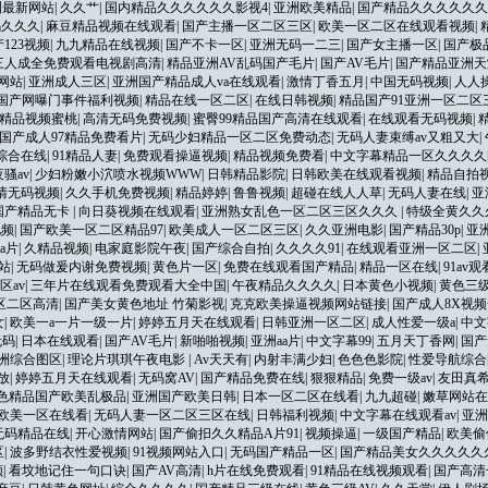
洲最新网站
|
久久艹
|
国内精品久久久久久久影视4
|
亚洲欧美精品
|
国产精品久久久久久久
码久久久
|
麻豆精品视频在线观看
|
国产主播一区二区三区
|
欧美一区二区在线观看视频
|
123视频
|
九九精品在线视频
|
国产不卡一区
|
亚洲无码一二三
|
国产女主播一区
|
国产极
三人成全免费观看电视剧高清
|
精品亚洲AV乱码国产毛片
|
国产AV毛片
|
国产精品亚洲天
网站
|
亚洲成人三区
|
亚洲国产精品成人va在线观看
|
激情丁香五月
|
中国无码视频
|
人人
国产网曝门事件福利视频
|
精品在线一区二区
|
在线日韩视频
|
精品国产91亚洲一区二区
精品视频蜜桃
|
高清无码免费视频
|
蜜臀99精品国产高清在线观看
|
在线观看无码视频
|
国产成人97精品免费看片
|
无码少妇精品一区二区免费动态
|
无码人妻束缚av又粗又大
|
综合在线
|
91精品人妻
|
免费观看操逼视频
|
精品视频免费看
|
中文字幕精品一区久久久久
骚av
|
少妇粉嫩小泬喷水视频WWW
|
日韩精品影院
|
日韩欧美在线观看视频
|
精品自拍
清无码视频
|
久久手机免费视频
|
精品婷婷
|
鲁鲁视频
|
超碰在线人人草
|
无码人妻在线
|
亚
国产精品无卡
|
向日葵视频在线观看
|
亚洲熟女乱色一区二区三区久久久
|
特级全黄久久
视频
|
国产欧美一区二区精品97
|
欧美成人一区二区三区
|
久久亚洲电影
|
国产精品30p
|
亚
a片
|
久精品视频
|
电家庭影院午夜
|
国产综合自拍
|
久久久久91
|
在线观看亚洲一区二区
|
站
|
无码做爰内谢免费视频
|
黄色片一区
|
免费在线观看国产精品
|
精品一区在线
|
91av观
区av
|
三年片在线观看免费观看大全中国
|
午夜精品久久久久
|
日本黄色小视频
|
黄色三
区二区高清
|
国产美女黄色地址 竹菊影视
|
克克欧美操逼视频网站链接
|
国产成人8X视
女
|
欧美一a一片一级一片
|
婷婷五月天在线观看
|
日韩亚洲一区二区
|
成人性爱一级a
|
中文
无码
|
日本在线观看
|
国产AV毛片
|
新啪啪视频
|
亚洲aa片
|
中文字幕99
|
五月天丁香网
|
国产
洲综合图区
|
理论片琪琪午夜电影
|
Av天天有
|
内射丰满少妇
|
色色色影院
|
性爱导航综合
放
|
婷婷五月天在线观看
|
无码窝AV
|
国产精品免费在线
|
狠狠精品
|
免费一级av
|
友田真
色精品国产欧美乱极品
|
亚洲国产欧美日韩
|
日本一区二区在线看
|
九九超碰
|
嫩草网站在
欧美一区在线看
|
无码人妻一区二区三区在线
|
日韩福利视频
|
中文字幕在线观看av
|
亚洲
无码精品在线
|
开心激情网站
|
国产偷抇久久精品A片91
|
视频操逼
|
一级国产精品
|
欧美偷
区
|
波多野结衣性爱视频
|
91视频网站入口
|
无码国产精品一区
|
国产精品美女久久久久久
频
|
看坟地记住一句口诀
|
国产AV高清
|
h片在线免费观看
|
91精品在线视频观看
|
国产高清