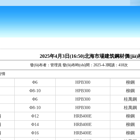
2025年4月3日(16:50)北海市場建筑鋼材價(jià
發(fā)布者：管理員 發(fā)布時(shí)間：2025-4-3閱讀：418次
格行情
Φ6
HPB300
柳鋼
Φ8-10
HPB300
柳鋼
Φ6
HPB300
桂萬鋼
Φ8-10
HPB300
桂萬鋼
鋼
Φ12
HRB400E
柳鋼
鋼
Φ14
HRB400E
柳鋼
鋼
Φ16
HRB400E
柳鋼