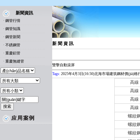
新聞資訊
·
鋼管行情
·
鋼管知識
·
鋼管新聞
新 聞 資 訊
·
不銹鋼管
·
重慶鋁管
·
重慶無縫管
雙擊自動滾屏
Tags:
2025年4月3日(16:50)北海市場建筑鋼材價(jià)
高線
高線
高線
高線
螺紋
螺紋
螺紋