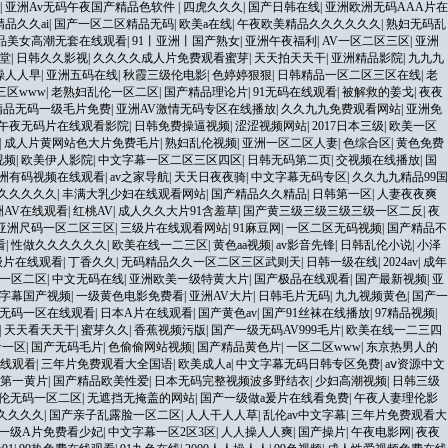
|
亚洲Av无码午夜国产精品色软件
|
四虎久久久
|
国产日韩在线
|
亚洲欧洲无码AAA片在
精品久久ai
|
国产一区二区精品无码
|
欧美a在线
|
午夜欧美精品久久久久久久
|
熟妇无码乱
品美女高潮无套在线观看
|
91丨亚洲丨国产熟女
|
亚洲午夜福利
|
AV一区二区三区
|
亚洲
堂
|
日韩久久影视
|
久久久久成人片免费观看蜜芽
|
天天拍天天干
|
亚洲精品影院
|
九九九
操人人早
|
亚洲五码在线
|
秋霞三级伦电影
|
色婷婷狠狠
|
日韩精品一区二区三区在线
|
老
三区www
|
老熟妇乱伦一区二区
|
国产精品理论片
|
91无码在线观看
|
被解救的姜戈
|
夜夜
精品无码一级毛片免费
|
亚洲AV激情无码专区在线播放
|
久久九九免费观看网站
|
亚洲免
午夜无码片在线观看影院
|
日韩免费操逼视频
|
涩涩视频网站
|
2017日本三级
|
欧美一区
|
成人片黄网站色大片免费毛片
|
熟妇乱伦视频
|
亚洲一区二区人妻
|
色综合区
|
黄色免费
视频
|
欧美伊人影院
|
中文字幕一区二区三区四区
|
日韩无码第二页
|
交视频在线播放
|
国
洲有码视频在线观看
|
av之家导航
|
天天日夜夜骑
|
中文字幕无码专区
|
久久九九精品99国
久久久久久
|
丰满大乳少妇在线观看网站
|
国产精品久久精品
|
日韩第一区
|
人妻夜夜爽
洲AV在线观看
|
红桃AV
|
成人久久大片91含羞草
|
国产黄三级三级三级三级一区二反
|
夜
亚洲尺码一区二区三区
|
三级片在线观看网站
|
91麻豆网
|
一区二区无码视频
|
国产精品不
看
|
性做久久久久久久
|
欧美在线一二三区
|
黄色aa视频
|
av影音先锋
|
日韩乱伦小说
|
小泽
级片在线观看
|
丁香久久
|
无码精品久久一区二区三区武则天
|
日韩一级在线
|
2024av
|
成年
频一区二区
|
中文无码在线
|
亚洲欧美一级特黄大片
|
国产极品在线观看
|
国产最新视频
|
亚
字幕国产视频
|
一级黄色电影免费看
|
亚洲AV大片
|
日韩毛片无码
|
九九视频黄色
|
国产一
无码一区在线观看
|
日本A片在线观看
|
国产黄色av
|
国产91丝袜在线播放
|
97精品视频
|
|
天天看天天干
|
蜜芽久久
|
香蕉视频污版
|
国产一级无码AV999毛片
|
欧美在线一二三四
希一区
|
国产无码毛片
|
色偷偷网站视频
|
国产精品黄色片
|
一区二区www
|
东京热男人的
线观看
|
三年片免费观看大全国语
|
欧美成人a
|
中文字幕无码日韩专区免费
|
аⅴ资源中文
第一黄片
|
国产精品欧美性爱
|
日本无码完整视频波多野结衣
|
少妇高潮视频
|
日韩三级
伦无码一区二区
|
无遮挡无掩盖的网站
|
国产一级做a爰片在线看免费
|
午夜人妻理伦影
久久久久
|
国产亲子乱露脸一区二区
|
人人干人人草
|
乱伦av中文字幕
|
三年片免费观看大
一级A片免费看少妃
|
中文字幕一区2区3区
|
人人操人人爽
|
国产操片
|
午夜电影网
|
夜夜