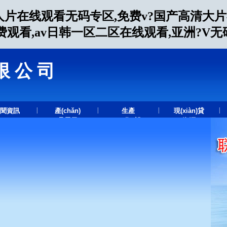
人片在线观看无码专区,免费v?国产高清大
费观看,av日韩一区二区在线观看,亚洲?V
限公司
.
|
|
|
|
聞資訊
產(chǎn)
生產
現(xiàn)貸
品展示
(chǎn)設
資源
(shè)備