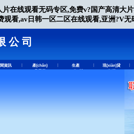
人片在线观看无码专区,免费v?国产高清大
费观看,av日韩一区二区在线观看,亚洲?V
限公司
.
|
|
|
|
聞資訊
產(chǎn)
生產
現(xiàn)貸
品展示
(chǎn)設
資源
(shè)備