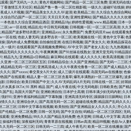
线观看
|
国产无码九一久久
|
黄色片视频网站
|
国产精品一区二区三区免费
|
亚洲无码在线
|
丁香激情五月天社区
|
精品国产鲁一鲁一区二区红桃影视
|
一级久久
|
超碰97在线操
|
婷
香蕉成人A片视频
|
国产精品美女久久久久AV超清
|
欧美精品二街
|
久久综合九色综合网
久久综合凹凸国产一区二区三区
|
天天日天天色
|
亚洲性爱网站
|
国产精品久久久久久吹
|
一本色道久久综合亚洲精品酒店
|
亚洲精品18p
|
婷婷性爱视频
|
www.精品视频
|
日本一
区二区
|
av一区在线
|
精品乱伦
|
中日韩无码视频
|
日韩视频一区
|
一区二区三区高清
|
久久
久久精品国产波多野结衣图片
|
亚洲精品xxx
|
永久免费国产
|
免费无码淫片aaa
|
在线观看免
av一区在线
|
色欲人妻无码
|
波多野吉衣一区二区
|
欧美视频在线一区
|
黄色中文字幕
|
色
狠操
|
国内外成人免费视频
|
自拍偷拍亚洲
|
在线日韩视频
|
国产美女久久
|
欧美精品探花
久久一级片
|
在线观看国产高清视频免费网站
|
AV中文字
|
国产老女人乱仑
|
九九热视频在
精品无码久久久久久久久
|
午夜爽爽爽
|
国产91丝袜在线熟女
|
亚洲天堂无码
|
91精品国
片
|
精品九九
|
亚洲精品v日韩精品
|
麻豆网站在线观看
|
成人久久久久
|
欧美高清视频
|
日
久久亚洲一区二区三区四区五区
|
日韩精品综合
|
久久国产亚洲精品
|
国产无码一二三区
|
久精品精品无码一区三区
|
亚洲高清成人
|
久久午夜夜伦鲁鲁一区二区
|
国产成人精品久
久久久
|
国产xxxxx
|
拳交美女A片大全
|
成人三级片在线观看
|
岛国无码av在线播放
|
色偷
99热国产在线观看
|
精品人妻一区二区三区含羞草
|
爆乳丰满熟妇一区二区三区爆乳
|
波
电影
|
日韩综合
|
欧美日韩国产中文
|
久久AV无码乱码A片无码
|
日韩在线一区二区
|
好屌
毛片水真多1KT∧
|
91 黑料 精品 国产
|
成人午夜在线
|
中文无码电影
|
日韩欧美色
|
国产精
久国产乱
|
岛国大片国产自
|
亚洲欧洲自拍
|
日本护士高潮
|
日韩丰满少妇无码内射
|
久久
|
强奸91
|
亚洲午夜福利精品国产字幕制服
|
亚洲高清无码专区
|
躁躁躁日日躁网站
|
日本
激情久久久
|
亚洲综合伊人
|
国产高清无码一区二区
|
超碰在线免费
|
精品国产乱码久久久
区二区三区
|
日韩中文字幕在线视频
|
欧美拍拍
|
国产亚洲精品女人久久久久久
|
开心久
国产伦精品一区二区免费
|
日韩一区无码
|
国产中文自拍
|
码精品一区二区三区四区
|
无码
线观看
|
亚洲免费精品
|
99久久久国产精品无码免费
|
色天堂网
|
日韩成人中文字幕
|
高清免
院
|
操福利导航
|
深夜福利无码
|
青青草原在线视频
|
日韩av高清
|
精品99视频
|
色欲Av人妻
久久无码一区二区三区
|
日韩无码一二三四
|
成人午夜毛片
|
欧美一区二区在线播放
|
国产