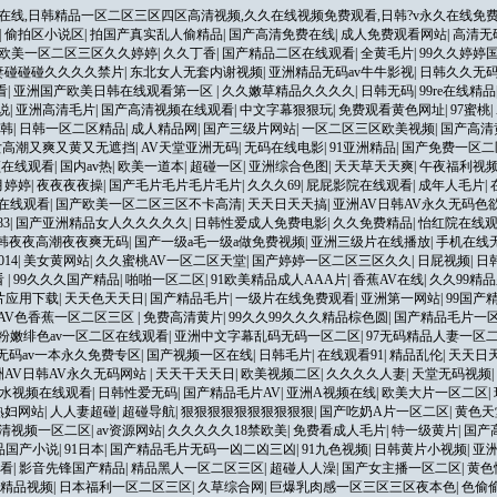
在线,日韩精品一区二区三区四区高清视频,久久在线视频免费观看,日韩?v永久在线免费
|
偷拍区小说区
|
拍国产真实乱人偷精品
|
国产高清免费在线
|
成人免费观看网站
|
高清无
欧美一区二区三区久久婷婷
|
久久丁香
|
国产精品二区在线观看
|
全黄毛片
|
99久久婷婷
人妻碰碰碰久久久久禁片
|
东北女人无套内谢视频
|
亚洲精品无码av牛牛影视
|
日韩久久无
看
|
亚洲国产欧美日韩在线观看第一区
|
久久嫩草精品久久久久
|
日韩无码
|
99re在线精品
说
|
亚洲高清毛片
|
国产高清视频在线观看
|
中文字幕狠狠玩
|
免费观看黄色网址
|
97蜜桃
|
韩
|
日韩一区二区精品
|
成人精品网
|
国产三级片网站
|
一区二区三区欧美视频
|
国产高清
女高潮又爽又黄又无遮挡
|
AV天堂亚洲无码
|
无码在线电影
|
91亚洲精品
|
国产免费一区二
频在线观看
|
国内av热
|
欧美一道本
|
超碰一区
|
亚洲综合色图
|
天天草天天爽
|
午夜福利视
月婷婷
|
夜夜夜夜操
|
国产毛片毛片毛片毛片
|
久久久69
|
屁屁影院在线观看
|
成年人毛片
|
在线观看
|
国产欧美一区二区三区不卡高清
|
天天日天天搞
|
亚洲AV日韩AV永久无码色
3
|
国产亚洲精品女人久久久久久
|
日韩性爱成人免费电影
|
久久免费精品
|
怡红院在线
韩夜夜高潮夜夜爽无码
|
国产一级a毛一级a做免费视频
|
亚洲三级片在线播放
|
手机在线
14
|
美女黄网站
|
久久蜜桃AV一区二区天堂
|
国产婷婷一区二区三区久久
|
日屁视频
|
日
看
|
99久久久国产精品
|
啪啪一区二区
|
91欧美精品成人AAA片
|
香蕉AV在线
|
久久99精
片应用下载
|
天天色天天日
|
国产精品毛片
|
一级片在线免费观看
|
亚洲第一网站
|
99国产
AV色香蕉一区二区三区
|
免费高清黄片
|
99久久99久久久精品棕色圆
|
国产精品毛片一
粉嫩绯色av一区二区在线观看
|
亚洲中文字幕乱码无码一区二区
|
97无码精品人妻一区
无码av一本永久免费专区
|
国产视频一区在线
|
日韩毛片
|
在线观看91
|
精品乱伦
|
天天日
洲AV日韩AV永久无码网站
|
天天干天天日
|
欧美视频二区
|
久久久久人妻
|
天堂无码视频
|
水视频在线观看
|
日韩性爱无码
|
国产精品毛片AV
|
亚洲A视频在线
|
欧美大片一区二区
|
熟妇网站
|
人人妻超碰
|
超碰导航
|
狠狠狠狠狠狠狠狠狠狠
|
国产吃奶A片一区二区
|
黄色天
清视频一区二区
|
av资源网站
|
久久久久久18禁欧美
|
免费看成人毛片
|
特一级黄片
|
国产
品国产小说
|
91日本
|
国产精品毛片无码一凶二凶三凶
|
91九色视频
|
日韩黄片小视频
|
亚
观看
|
影音先锋国产精品
|
精品黑人一区二区三区
|
超碰人人澡
|
国产女主播一区二区
|
黄色
w精品视频
|
日本福利一区二区三区
|
久草综合网
|
巨爆乳肉感一区三区三区夜本色
|
色偷