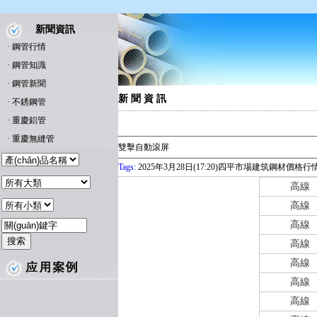
新聞資訊
·
鋼管行情
·
鋼管知識
·
鋼管新聞
新 聞 資 訊
·
不銹鋼管
·
重慶鋁管
·
重慶無縫管
雙擊自動滾屏
Tags:
2025年3月28日(17:20)四平市場建筑鋼材價格行
高線
高線
高線
高線
高線
高線
高線