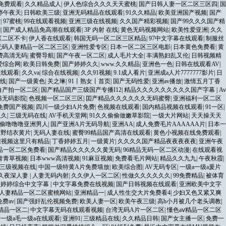
免费观看
|
久久精品成人
|
伊人色综合久久久天天蜜桃
|
国产日韩人妻一区二区三区四
|
国
婷午夜天
|
日韩欧美三级
|
亚洲无码精品在线观看
|
91久久精品
|
欧美亚洲国产视频
|
国产
站
|
97蜜桃
|
99在线观看视频
|
亚洲三级在线视频
|
久久国产精彩视频
|
国产99久久久国产精
潮
|
国产成人精品免高潮在线观看
|
3P 内射 在线
|
黄色无码视频网站
|
欧美性爱亚洲
|
久久
区二区不卡
|
伊人香在线观看
|
韩国无码一区二区三区精品
|
97中文字幕在线观看
|
制服丝
无码人妻精品一区二区三区
|
亚洲性爱专区
|
日本一区二区三区电影
|
日本黄色免费看
|
黄
费高清无码
|
蜜臀导航
|
国产午夜一区二区
|
成人毛片大全
|
丰满熟妇乱又伦
|
日韩视频精
爱综合网
|
欧美日韩免费
|
国产婷婷久久
|
www.久久精品
|
亚洲色一色
|
日韩在线观看AV
|
在线观看
|
久久va
|
综合在线视频
|
久久91视频
|
9.1成人看片
|
亚洲成a人片7777777影片
|
日
线
|
国产一级黄色
|
关之琳
|
91丨熟女丨首页
|
国产无码性爱
|
亚洲av播放
|
激情五月丁香
自产拍一区二区
|
国产精品国产三级国产专播I12
|
精品久久久久久久久久久国产字幕
|
Av
韩无码影院
|
色视频一区二区三区
|
囯产精品久久久久久久无码蜜臀
|
亚洲福利一区二区
免费国产视频
|
四川一级少妇A片免费
|
色视频在线观看
|
国内精品视频在线观看
|
91一区
|
久久
|
三级无码在线
|
AV手机天堂网
|
91久久偷偷做嫩草影院
|
一级大片网站
|
天天操天天
偷噜噜噜亚洲男人
|
国产亚洲A片无码导航
|
亚洲AA
|
成人免费毛片AAAAAA片
|
日本一
多野结衣黄片
|
无码人妻在线
|
蜜臀99精品国产高清在线观看
|
黄色小视频在线免费观看
|
妞视频这里只有精品
|
丁香婷婷五月
|
一级黄片
|
久久久久国产精品夜夜夜夜夜
|
亚洲午夜
品一区二区免费看
|
国产精品久久久久久黄无码
|
96精品无码一区二区动漫
|
在线观看视
青青草视频
|
日本www高清视频
|
91麻豆视频
|
免费看毛片网站
|
精品久久九九
|
午夜秋霞
|
三级视频在线
|
中国一级特黄A片免费墙放
|
欧美综合图
|
AV无码专区
|
一级a一级a爰片
久夜深人妻
|
人妻无码内射
|
久久伊人一区二区
|
性做久久久久久久
|
99免费精品
|
被体育
久婷婷综合中文字幕
|
中文字幕免费在线视频
|
国产日韩视频在线观看
|
亚洲欧美中文字
人妻精品一区二区蜜桃网站
|
亚洲精品一
|
成人性生交大片免费看4
|
少妇又色又紧又爽
费av
|
国产强奸乱伦视频免费
|
欧美人妻一区
|
欧美午夜三级
|
高h小月被几个老头调教
|
精品一区二
|
中文字幕无码在线观看视频
|
台湾无码A片一区二区
|
懂色aⅴ精品一区二区
一级a毛一级a在线观看
|
亚洲91
|
三级精品在线
|
久久精品日韩
|
国产女主播一区
|
免费一