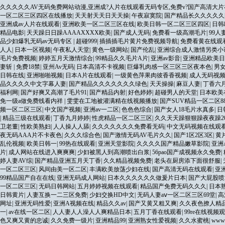
久久久久久AV无码免费网站动漫,亚洲成?人片在线观看无码专区,免费v?国产高清大片
一区二区三区四区在线播放
|
天天射天天日天天操
|
午夜寂寞院
|
国产精品长久久久久久
亚洲成av人片在线观看
|
亚洲欧美一区二区三区在线
|
欧美日韩一区二区三区四区
|
日韩
精品电影
|
天天躁日日躁AAAAXXXX欧美
|
国产成人无码
|
免费看一级高潮毛片
|
99
品少妇爆乳无码av无码专区
|
超碰999
|
插插插毛片黄片免费视频导航
|
免费看黄在线观
人人
|
日本一区视频
|
午夜私人天堂
|
黄色一级网站
|
国产伦乱
|
亚洲综合成人激情另类小
毛片免费视频
|
婷婷五月天激情综合
|
99精品久久毛片A片
|
亚洲av影音
|
亚洲精品欧美日
妻斩
|
免费18禁
|
亚州Av无码
|
日本高清不卡视频
|
巨爆乳肉感一区三区三区夜本色
|
男
日韩在线
|
亚洲啪啪视频
|
日本A片在线观看
|
一级黄色萍果肉彼香香视频
|
成人无码视
品久久久久中文字幕人妻
|
国产精品久久久久久久久绿色
|
天天操操
|
麻豆人妻
|
丁香六
福利网
|
国产好爽又高潮了毛片91
|
国产精品内射
|
好色婷婷
|
超碰男人的天堂
|
日本欧美
免一级a做免费线看内祥
|
雯雯在工地被灌满精在线视频播放
|
国产SUV精品一区二区88
频一区二区三区
|
中文国产视频
|
亚洲av一二区
|
色色色综合
|
国产女人18毛片水真多
|
日
|
精品三级在线观看
|
丁香九月婷婷
|
性虎精品一区二区三区
|
久久天天躁狠狠躁夜夜躁20
卫老董
|
性欧美熟妇
|
人人操人人舔
|
久久久久久久久免费看无码
|
中文无码视频在线观
夜无码AAA片不卡夜色
|
久久久综合色
|
国产激情无码AV毛片久久
|
国产1区2区3区
|
黄
乱伦视频
|
欧美日韩一
|
99热在线观看
|
亚洲天堂影院
|
久久久久国产精品嫩草影院
|
亚洲
片
|
成人网站在线进入爽爽爽
|
少妇被黑人到高潮喷出白浆
|
56pao国产成视频永久免费
|
婷人妻AV综
|
国产精品亚洲五月天丁香
|
久久精品视频免费
|
老头在厨房添下面很舒服
|
一区二区三区
|
风间由美一区二区
|
丰满欧美放荡少妇在线
|
国产高清无码在线观看
|
亚
99精品国产自在在线
|
亚洲无码成人网站
|
日本久久久久久久做爰片日本
|
国产大屁股喷
一区二区三区
|
无码日韩网站
|
五月婷婷视频在线观看
|
精品国产免费无码久久久
|
日本
日韩黄片
|
人妻互换一二三区免费
|
少妇交换HD中文
|
无码人妻aⅴ一区二区三区69堂
|
高
网址
|
亚洲无码性爱
|
亚洲A视频在线
|
精品久久av
|
国产又黄又粗又爽
|
久久夜色撩人精
一
|
av在线一区二区
|
人人妻人人澡人人爽精品日本
|
五月丁香在线观看
|
99re在线视频
色又爽又黄的忠诚
|
久久免费一级片
|
亚洲精品99
|
亚洲熟女性爱视频
|
久久水蜜桃
|
ww