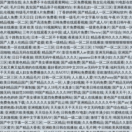
国产激情在线
|
永久免费不卡在线观看黄网站
|
二区免费视频
|
熟女乱伦视频
|
91电影在
产a区
|
毛片日韩
|
真实国产精品亲子伦视频对白
|
丰满岳乱妇一区二区三区
|
亚洲夜夜操
乱伦视频
|
特级毛片绝黄A片免费播冫
|
丁香婷婷网
|
国产精品成人一区二区网站软件
|
品成人免费
|
天天日日
|
日韩AV免费看
|
特黄一级毛片
|
中文字幕AV在线
|
午夜AV天堂
|
精品视频一区二区
|
国产高清免费
|
日韩免费在线观看视频
|
国产成人AV
|
欧美日韩午夜
袜在线播放
|
亚洲 欧美 综合
|
91视频网址
|
黄片免费视频
|
一级黄色录像片
|
国产在线一
色片视频网站
|
三年片在线观看大全中国
|
成人无码片免费178www
|
国产AV综合
|
99
品
|
五十路熟女乱伦
|
日本一区二区不卡视频
|
夜夜操天天日
|
精品香蕉99久久久久网站
|
国产人妻人伦精品1国产盗摄
|
欧美一级精品
|
精品一区二区在线播放
|
狠狠狠狠狠狠狠
韩欧美一区在线观看
|
欧美一二三区
|
日本在线一区二区三区
|
1769国产一区二区三区
|
花啪啪
|
精品无码在线观看
|
精品国产AV
|
影音先锋男人av资源
|
亚洲无码极品
|
亚洲国产
天天有
|
日日干夜夜操
|
琪琪无码午夜精品久久久久
|
japanese日本丰满少妇
|
久久国产毛
三区
|
欧美黄色精品
|
国产美女裸体视频
|
国产a级免费
|
国产精品一区二区在线观看
|
久
又粗又爽又猛高潮的在线视频
|
最好看的2018中文2019
|
av无码中文字幕
|
福利无码
|
久
干天天插
|
成人妇女免费播放久久久
|
BAOYU
|
黄网站免费观看
|
亚欧激情乱码久久久久
区二区三区
|
久久精品毛片
|
日韩一区二区无码
|
人人摸人人爱
|
91九色Porny国产探花
|
欧美日韩精品国产
|
国产精品久久久一区
|
人妻少妇视频
|
不卡无码免费
|
国产精品无码
福利精品国产字幕制服
|
国产女人18毛片水真多1
|
国产欧美日韩在线视频
|
国产女人18
频无码
|
辣妞范1000部
|
99国产精品久久久久99打野战
|
国产日韩在线
|
天天看天天干
|
久
色色色婷婷
|
国产美女裸体无遮挡免费播放网站
|
国产成人在线播放
|
黄色国产在线观看
免费免免免下载
|
久久久久久久女国产乱让韩
|
国产亚洲精品久久久久久牛牛
|
国产aⅴ
|
老师抱着c到高潮
|
亚洲视频无码
|
天天操天天干天天日
|
中文无码电影
|
国产综合精品一
幕
|
亚洲图片欧美视频
|
天天综合天天色
|
日韩免费AV电影
|
内射丰满少妇
|
91蜜桃在线
|
又刺激视频
|
亚洲中文字幕无码AV
|
国产精品一级二级三级
|
激情丁香五月
|
韩国无码在
国产中文字幕一区二区三区
|
一区二区精品
|
特黄视频
|
久久免费精品
|
国产精品久久影
三区蜜月
|
国产精品大香蕉
|
亚洲欧美日韩在线播放
|
成人毛片网
|
中日韩欧美风情视频
|