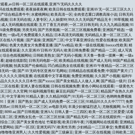
观看,av日韩一区二区在线观看,亚洲?V无码久久久久
码在线免费观看
|
夜夜操夜夜爽
|
欧美日韩在线免费观看
|
亚洲AV无一区二区三区久久
|
国产综合精品青牛牛
|
水蜜桃网站
|
欧美高清一区
|
全肉变态重口调教高辣小说
|
日韩无码
码视频
|
日本无码在线
|
人妻专区
|
人人操摸99
|
99久久久无码国产精品无卡
|
99草视频
|
精
|
成人无码视频在线观看
|
五月丁香五月婷婷
|
一区二区日韩无码
|
久久九九精品视频
|
91
A级免费视频
|
另类无码
|
国产另类视频
|
一区二区三区视频免费看
|
亚洲国产精选
|
一级
黄色
|
一级a毛片免费观看久久精品
|
日本高清无码视频
|
无码精品人妻一区二区三区人
区在线A片视频
|
国产逼操
|
亚洲国产二区
|
中文字幕亚洲综合
|
性爱在线播放
|
欧美国产
频网站
|
色黄大色黄女片免费看直播
|
国产Aⅴ精品
|
欧美一级在线视频
|
freexxx性欧美
|
精
在线观看操逼
|
久久亚洲AV日韩AV无码A
|
欧美日韩免费看
|
国产精品一二区
|
成人写真
欲
|
综合色线视频网站
|
日韩欧美熟女
|
国产无码小视频
|
天天鲁一鲁摸一摸爽一爽
|
一级a
观看
|
超碰在线影院
|
日韩无码电影一区
|
欧美精品在线视频
|
国产成人无码
|
88国产精品视
无码视频
|
拍真实国产伦偷精品
|
凹凸精品熟女在线观看
|
亚洲AV午夜精品一区二区三区
韩无码一级
|
国产AV无码专区亚洲AV毛网站
|
日韩精品在线观看免费
|
中国国产黄片
|
门
品久久久久久清纯直播
|
在线观看中文字幕视频
|
免费亚洲视频
|
久久国产小视频
|
福利午
精品久久久久久久日本竹
|
国产xxxxx
|
国产美女精品人人做人人爽
|
国产精品一级片
|
日本
区二区在线看
|
亚洲人妻在线视频
|
日韩在线视频免费
|
黄色小网站在线观看
|
一级黄色大
二区三区
|
久久官网
|
91福利视频导航
|
麻豆乱码国产一区二区三区
|
精品国产在热久久婷
天天
|
中文字幕99
|
91精品人妻
|
久久精品99国产
|
91无码一区二区三区
|
色哟哟免费视频
91丨亚洲丨国产熟女
|
国产成人无码免费一区二区三区
|
91精品91久久久中77777
|
免费
琪琪av
|
日韩无码一区二区三区
|
av电影无码
|
丰满少妇被猛烈进入
|
尤物视频网
|
Av天堂
堂
|
8090.aa
|
国产日韩视频
|
亚洲AA
|
日韩人妻一二三四区
|
欧美一区二区三区爱爱
|
试看
高清二区
|
亚洲熟女乱色一区二区三区丝袜
|
国产精品无码一区二区在线观软件
|
一起操
洲综合二区
|
国产美女黄色地址 竹菊影视
|
欧美日韩午夜
|
污视频网站在线观看
|
亚洲精品
性爱网站
|
国产一区2区
|
亚洲无码TV
|
欧美性另类
|
少妇精品一二三区拳交
|
免费观看又
偷噜噜噜亚洲男人
|
久久性爱视频
|
国产三级麻豆
|
亚洲一区二区在线视频
|
日韩欧美二区
|