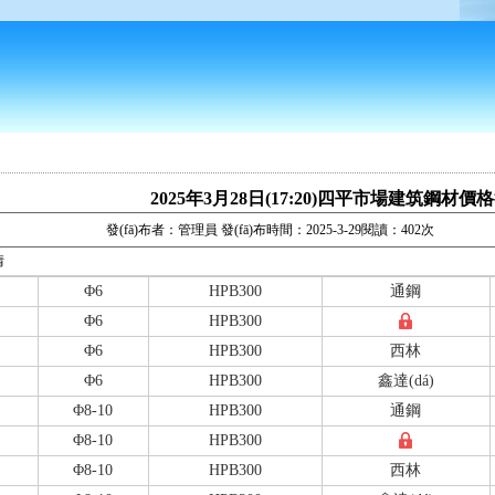
2025年3月28日(17:20)四平市場建筑鋼材價
發(fā)布者：管理員 發(fā)布時間：2025-3-29閱讀：402次
情
Φ6
HPB300
通鋼
Φ6
HPB300
Φ6
HPB300
西林
Φ6
HPB300
鑫達(dá)
Φ8-10
HPB300
通鋼
Φ8-10
HPB300
Φ8-10
HPB300
西林