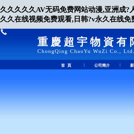
久久久久久AV无码免费网站动漫,亚洲成?
久久在线视频免费观看,日韩?v永久在线免
重慶超宇物資有
ChongQing ChaoYu WuZi Co., Ltd
|
|
首 頁
公司簡介
新