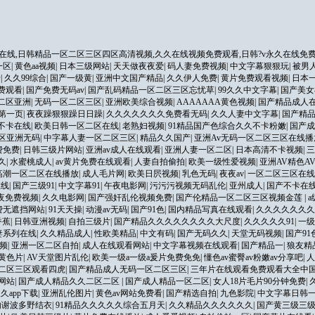
在线,日韩精品一区二区三区四区高清视频,久久在线视频免费观看,日韩?v永久在线免费
一区
|
黄色aa视频
|
日本三级网站
|
天天做夜夜爱
|
码人妻免费视频
|
中文字幕狠狠玩
|
被男
卡
|
久久99综合
|
国产一级黄
|
亚洲中文国产精品
|
久久伊人免费
|
黄片免费观看视频
|
日本
费观看
|
国产免费无码av
|
国产乱码精品一区二区三区忘忧草
|
99久久中文字幕
|
国产美女
二区亚洲
|
无码一区二区三区
|
亚洲欧美综合视频
|
AAAAAAA黄色视频
|
国产精品成人
第一页
|
夜夜躁狠狠躁日日躁
|
久久久久久久久免费看无码
|
久久人妻中文字幕
|
国产精
不卡在线
|
欧美日韩一区二区在线
|
老熟妇视频
|
91精品国产色综合久久不卡粉嫩
|
国产成
区亚洲无码
|
中字幕人妻一区二区三区
|
精品久久国产
|
亚洲Av无码一区二区三区在线播
费免费
|
日韩三级片网站
|
亚洲av成人在线观看
|
亚洲人妻一区二区
|
日本高清不卡视频
|
三
久
|
水蜜桃成人
|
av黄片免费在线观看
|
人妻自拍偷拍
|
欧美一级性爱视频
|
亚洲AV精色A
高潮一区二区在线播放
|
成人毛片网
|
欧美日屄视频
|
乳色无码
|
夜夜av
|
一区二区三区在线
在线
|
国产三级91
|
中文字幕91
|
午夜电影网
|
污污污视频无码乱伦
|
亚州成人
|
国产不卡在
夜免费视频
|
久久电影网
|
国产强奸乱伦视频免费
|
国产伦精品一区二区三区视频金莲
|
费无遮挡网站
|
91天天操
|
动漫av无码
|
国产91色
|
国内精品写真在线观看
|
久久久久久久
香蕉
|
日韩亚洲视频
|
自拍三级片
|
国产精品久久久久久久久久大尺度
|
久久久久久91
|
一级
妻系列在线
|
久久精品成人
|
性欧美精品
|
中文有码
|
国产无码久久
|
天堂无码视频
|
国产9
频
|
亚洲一区二区自拍
|
成人在线观看网站
|
中文字幕视频在线观看
|
国产精品一
|
狼友精
黄色片
|
AV天堂图片乱伦
|
欧美一级a一级a爰片免费免免
|
懂色av蜜臀av粉嫩av分享吧
|
人
二区三区观看四虎
|
国产精品成人无码一区二区三区
|
三年片在线观看免费观看大全中
网站
|
国产成人精品久久二区二区
|
国产成人精品一区二区
|
女人18片毛片90分钟免费
|
久app下载
|
亚洲乱伦图片
|
黄色av网站免费看
|
国产精选自拍
|
九色影院
|
中文字幕日韩
内谢波多野结衣
|
91精品久久久久久综合五月天
|
久久精品久久久久久久
|
国产黄三级三