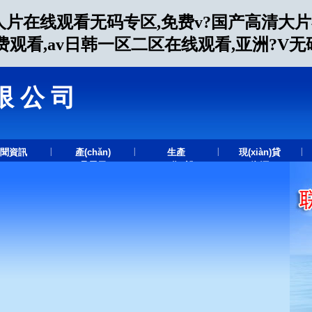
人片在线观看无码专区,免费v?国产高清大
费观看,av日韩一区二区在线观看,亚洲?V
限公司
.
|
|
|
|
聞資訊
產(chǎn)
生產
現(xiàn)貸
品展示
(chǎn)設
資源
(shè)備