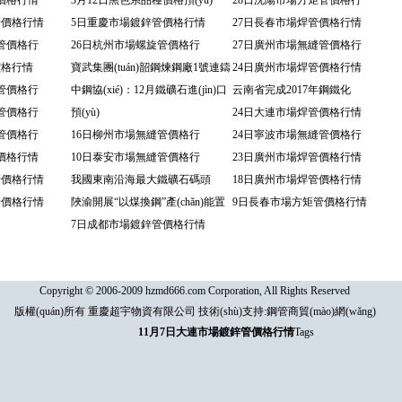
價格行情
3月12日黑色系品種價格預(yù)
28日沈陽市場方矩管價格行
管價格行情
5日重慶市場鍍鋅管價格行情
27日長春市場焊管價格行情
管價格行
26日杭州市場螺旋管價格行
27日廣州市場無縫管價格行
價格行情
寶武集團(tuán)韶鋼煉鋼廠1號連鑄
24日廣州市場焊管價格行情
管價格行
中鋼協(xié)：12月鐵礦石進(jìn)口
云南省完成2017年鋼鐵化
管價格行
預(yù)
24日大連市場焊管價格行情
管價格行
16日柳州市場無縫管價格行
24日寧波市場無縫管價格行
價格行情
10日泰安市場無縫管價格行
23日廣州市場焊管價格行情
管價格行情
我國東南沿海最大鐵礦石碼頭
18日廣州市場焊管價格行情
管價格行情
陜渝開展“以煤換鋼”產(chǎn)能置
9日長春市場方矩管價格行情
7日成都市場鍍鋅管價格行情
Copyright © 2006-2009 hzmd666.com Corporation, All Rights Reserved
版權(quán)所有 重慶超宇物資有限公司 技術(shù)支持:
鋼管商貿(mào)網(wǎng)
11月7日大連市場鍍鋅管價格行情
Tags