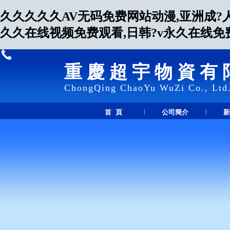
久久久久久AV无码免费网站动漫,亚洲成?
久久在线视频免费观看,日韩?v永久在线免
重慶超宇物資有
ChongQing ChaoYu WuZi Co., Ltd
|
|
首 頁
公司簡介
新