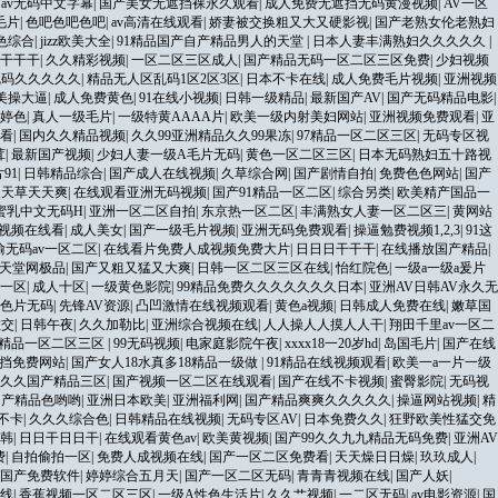
|
av无码中文字幕
|
国产美女无遮挡裸永久观看
|
成人免费无遮挡无码黄漫视频
|
AV一区
毛片
|
色吧色吧色吧
|
av高清在线观看
|
娇妻被交换粗又大又硬影视
|
国产老熟女伦老熟妇
色综合
|
jizz欧美大全
|
91精品国产自产精品男人的天堂
|
日本人妻丰满熟妇久久久久久
|
干干干
|
久久精彩视频
|
一区二区三区成人
|
国产精品无码一区二区三区免费
|
少妇视频
乱码久久久久久
|
精品无人区乱码1区2区3区
|
日本不卡在线
|
成人免费毛片视频
|
亚洲视频
美操大逼
|
成人免费黄色
|
91在线小视频
|
日韩一级精品
|
最新国产AV
|
国产无码精品电影
|
婷色
|
真人一级毛片
|
一级特黄AAAA片
|
欧美一级内射美妇网站
|
亚洲视频免费观看
|
亚
看
|
国内久久精品视频
|
久久99亚洲精品久久99果冻
|
97精品一区二区三区
|
无码专区视
茸
|
最新国产视频
|
少妇人妻一级A毛片无码
|
黄色一区二区三区
|
日本无码熟妇五十路视
91
|
日韩精品综合
|
国产成人在线视频
|
久草综合网
|
国产剧情自拍
|
免费色色网站
|
国产
天天草天天爽
|
在线观看亚洲无码视频
|
国产91精品一区二区
|
综合另类
|
欧美精产国品一
蜜乳中文无码H
|
亚洲一区二区自拍
|
东京热一区二区
|
丰满熟女人妻一区二区三
|
黄网站
视频在线看
|
成人美女
|
国产一级毛片视频
|
亚洲无码免费观看
|
操逼勉费视频1,2,3
|
91这
无码av一区二区
|
在线看片免费人成视频免费大片
|
日日日干干干
|
在线播放国产精品
|
w天堂网极品
|
国产又粗又猛又大爽
|
日韩一区二区三区在线
|
怡红院色
|
一级a一级a爰片
一区
|
成人十区
|
一级黄色影院
|
99精品免费久久久久久久久日本
|
亚洲AV日韩AV永久无
色片无码
|
先锋AV资源
|
凸凹激情在线视频观看
|
黄色a视频
|
日韩成人免费在线
|
嫩草国
猛交
|
日韩午夜
|
久久加勒比
|
亚洲综合视频在线
|
人人操人人摸人人干
|
翔田千里av一区二
精品一区二区三区
|
99无码视频
|
电家庭影院午夜
|
xxxx18一20岁hd
|
岛国毛片
|
国产在线
挡免费网站
|
国产女人18水真多18精品一级做
|
91精品在线视频观看
|
欧美一a一片一级
久久国产精品三区
|
国产视频一区二区在线观看
|
国产在线不卡视频
|
蜜臀影院
|
无码视
国产精品色哟哟
|
亚洲日本欧美
|
亚洲福利网
|
国产精品爽爽久久久久久
|
操逼网站视频
|
精
不卡
|
久久久综合色
|
日韩精品在线视频
|
无码专区AV
|
日本免费久久
|
狂野欧美性猛交免
日韩
|
日日干日日干
|
在线观看黄色av
|
欧美黄视频
|
国产99久久九九精品无码免费
|
亚洲AV
费
|
自拍偷拍一区
|
免费人成视频在线
|
国产一区二区免费看
|
天天燥日日燥
|
玖玖成人
|
看国产免费软件
|
婷婷综合五月天
|
国产一区二区无码
|
青青青视频在线
|
国产人妖
|
线
|
香蕉视频一区二区三区
|
一级A性色生活片
|
久久艹视频
|
一二区无码
|
av电影资源
|
国