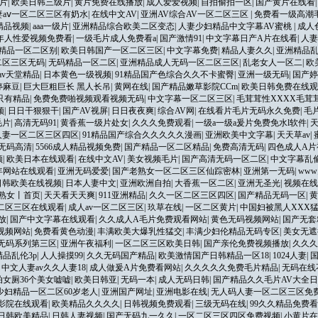
片
|
欧美日韩三级片
|
黄片免费在线播放
|
成人爱爱视频
|
自拍偷拍一区
|
国产黄片在线看
妻aⅴ一区二区三区有奶水
|
在线中文AV
|
亚洲AV综合AV一区二区三区
|
免费看一级高潮
精品视频
|
aaa一级片
|
亚洲精品综合欧美二区变态
|
人妻少妇精品中文字幕AV蜜桃
|
成人
年人性爱视频免费看
|
一级毛片成人免费看a
|
国产激情91
|
中文字幕日产A片在线看
|
人妻
久精品一区二区别
|
欧美日韩国产一区二区三区
|
中文字幕免费
|
精品人妻久久
|
亚洲精品
二区三区无码
|
无码精品一区二区
|
亚洲精品成人无码一区二区三区
|
乱老女人一区二
|
欧
av天堂精品
|
日本黄色一级视频
|
91精品国产色综合久久不卡蜜臀
|
亚洲一级无码
|
国产婷
婷麻豆
|
巨大巨粗巨长 黑人长吊
|
黄网在线
|
国产精品嫩草影院CCm
|
欧美日韩免费在线观
只有精品
|
免费免费啪视频观看视频无码
|
中文字幕一区二区三区
|
毛茸茸性XXXX毛茸
频
|
日日干狠狠干
|
国产AV视屏
|
日日夜夜爽
|
综合AV网
|
在线看片毛片无码永久免费
|
毛片
毛片
|
高清无码91
|
黄香蕉一级片处女
|
久久久免费观看
|
一级a一级a爰片免费免水l软件
|
人妻一区二区三区四区
|
91精品国产综合久久久久久漫画
|
亚洲欧美中文字幕
|
天天草av
|
无码高清
|
5566成人精品视频免费
|
国产精品一区二区精品
|
免费高清无码
|
四色成人A片
频
|
欧美日本在线观看
|
在线中文AV
|
美女视频毛片
|
国产高清无码一区二区
|
中文字幕乱偷
年网站在线观看
|
亚洲无码爱爱
|
国产老熟女一区二区三区仙踪密林
|
亚洲第一无码
|
ww
日韩欧美在线视频
|
日本人妻中文
|
亚洲欧洲自拍
|
大香蕉一区二区
|
亚洲无圣光
|
视频在线
丨熟女丨首页
|
天天看天天爽
|
911亚洲精品
|
久久一区二区三区四区
|
国产精品无码一区
|
黄
二区三区在线观看
|
成人av一区二区三区
|
玖草在线
|
一区二区黄片
|
中国妇被黑人XXX
放
|
国产中文字幕在线观看
|
久久成人A毛片免费观看网站
|
黄色无码视频网站
|
国产无套
视频网站
|
免费看黄色动漫
|
丰满欧美大爆乳性猛交
|
丰满少妇伦精品无码专区
|
美女无遮
无码系列第三区
|
亚洲午夜福利
|
一区二区三区欧美日韩
|
国产亲伦免费视频播放
|
久久久
精品乱伦3p
|
人人操摸99
|
久久无码国产精品
|
欧美激情国产日韩精品一区18
|
1024人妻
|
|
中文人妻av久久人妻18
|
成人做爰A片免费看网站
|
久久久久久免费毛片精品
|
无码在线
拍女厕36个美女嘘嘘
|
欧美日韩亚
|
无码一本
|
成人无码日韩
|
国产精品久久毛片AV大全
少妇精品一区二区60岁老人
|
亚洲国产网址
|
亚洲电影在线
|
无人码人妻一区二区三区免
电影院在线观看
|
欧美精品久久久久
|
日韩视频免费观看
|
三级无码在线
|
99久久精品免费
日韩欧美精品
|
日韩人妻视频
|
国产无码九一久久
|
一区二区三区四区免费视频
|
小黄片在