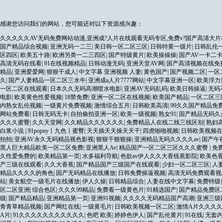
感谢您访问我们的网站，您可能还对以下资源感兴趣：
久久久久久AV无码免费网站动漫,亚洲成?人片在线观看无码专区,免费v?国产高清大片
国产精品综合视频
|
亚洲无码一二三
|
美日韩一区二区三区
|
日韩特黄一级片
|
日韩乱伦
区四区
|
欧美五十路
|
欧洲另类一二三四区
|
国产特级黄片
|
欧美操操操
|
国产AV一卡二
高清无码在线看
|
91在线视频精品
|
日韩动漫无码
|
亚洲天堂AV网
|
国产高清视频在线免
精品
|
亚洲爱爱网
|
狠狠干成人
|
中文字幕 亚洲视频 人妻
|
黄色国产
|
国产视频二区
|
一区
久
|
国产人妻精品一区二区三水牛
|
亚洲成a人片7777网站
|
中文字幕亚洲一区
|
欧美浮力
一区二区在线观看
|
日本久久无码高潮喷水电影
|
亚洲AV无码乱码
|
欧美日韩操逼
|
无码
电影
|
欧美黄色性爱视频
|
18禁免费
|
亚洲一区二区在线视频
|
欧美国产精品
|
一区二区三
内熟女乱伦视频
|
一级黄片免费视频
|
激情综合五月
|
日韩欧美高清
|
99久久国产精品免
网站免费看
|
日韩无码无卡
|
自拍偷拍亚洲一区
|
欧美一级视频
|
熟女91
|
国产精品无码久
久久久蜜臀
|
久久天堂网
|
久久精品久久久久久久
|
免费精品人在线二线三线区别
|
熟妇
白浆小说
|
91popny丨九色丨蜜臀
|
天天插天天操天天干
|
四虎啪啪视频
|
日韩欧美视频
拍拍
|
亚洲AV永久无码精品视色影视
|
狠狠干狠狠操
|
亚洲精品无码久久久久av
|
国产午
黑人巨大精品欧美一区二区免费
|
亚洲黑人Av
|
精品国产一区二区三区久久久蜜臀
|
免
久性爱免费的
|
欧美精品第一页
|
水多福利导航
|
色欲av伊人久久大香线蕉影院
|
欧美色
产三级在线观看
|
久久大香蕉
|
国产精品国产三级国产在线观看
|
少妇一区二区三区
|
人
精品久久久久的角色
|
国产无码精品在线播放
|
日韩免费操逼视频
|
高清无码免费观看视
站
|
美女航空一级毛片在线播放
|
伊人久操
|
日韩精品综合
|
人妻在线中文字幕
|
免费特级
区二区亚洲
|
综合色区
|
久久久99精品
|
免费看一级黄色片
|
91精选国产
|
国产精品免费区
级
|
国产精品精品
|
亚洲精品第一页
|
亚洲91视频
|
久久久久无码精品国产高潮
|
亚洲三级
青青草精品视频
|
国产网红在线
|
一级黄毛片
|
日韩欧美视频一区二区
|
激情A片久久久久
A片
|
91久久久久久久久久久久久
|
色吧 欧美
|
婷婷色伊人
|
国产乱伦黄片
|
91在线
|
无套