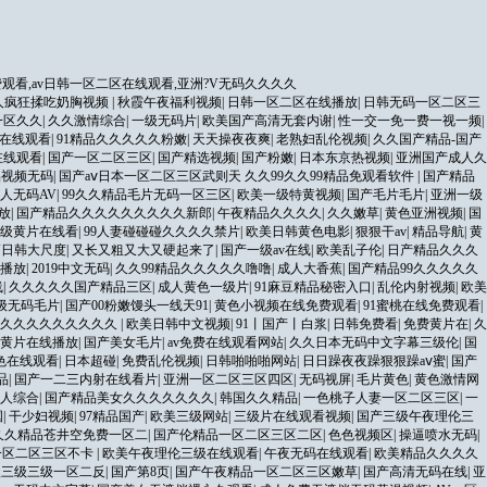
观看,av日韩一区二区在线观看,亚洲?V无码久久久久
人疯狂揉吃奶胸视频
|
秋霞午夜福利视频
|
日韩一区二区在线播放
|
日韩无码一区二区三
一区久久
|
久久激情综合
|
一级无码片
|
欧美国产高清无套内谢
|
性一交一免一费一视一频
|
在线观看
|
91精品久久久久久粉嫩
|
天天操夜夜爽
|
老熟妇乱伦视频
|
久久国产精品-国产
在线观看
|
国产一区二区三区
|
国产精选视频
|
国产粉嫩
|
日本东京热视频
|
亚洲国产成人久
品视频无码
|
国产aⅴ日本一区二区三区武则天 久久99久久99精品免观看软件
|
国产精品
人无码AV
|
99久久精品毛片无码一区三区
|
欧美一级特黄视频
|
国产毛片毛片
|
亚洲一级
放
|
国产精品久久久久久久久久久新郎
|
午夜精品久久久久
|
久久嫩草
|
黄色亚洲视频
|
国
级黄片在线看
|
99人妻碰碰碰久久久久禁片
|
欧美日韩黄色电影
|
狠狠干av
|
精品导航
|
黄
V日韩大尺度
|
又长又粗又大又硬起来了
|
国产一级av在线
|
欧美乱子伦
|
日产精品久久久
播放
|
2019中文无码
|
久久99精品久久久久久噜噜
|
成人大香蕉
|
国产精品99久久久久久
线
|
久久久久久国产精品三区
|
成人黄色一级片
|
91麻豆精品秘密入口
|
乱伦内射视频
|
欧美
a级无码毛片
|
国产00粉嫩馒头一线天91
|
黄色小视频在线免费观看
|
91蜜桃在线免费观看
|
久久久久久久久久久久
|
欧美日韩中文视频
|
91丨国产丨白浆
|
日韩免费看
|
免费黄片在
|
久
黄片在线播放
|
国产美女毛片
|
av免费在线观看网站
|
久久日本无码中文字幕三级伦
|
国
1色在线观看
|
日本超碰
|
免费乱伦视频
|
日韩啪啪啪网站
|
日日躁夜夜躁狠狠躁aⅴ蜜
|
国产
品
|
国产一二三内射在线看片
|
亚洲一区二区三区四区
|
无码视屏
|
毛片黄色
|
黄色激情网
人综合
|
国产精品美女久久久久久久久
|
韩国久久精品
|
一色桃子人妻一区二区三区
|
一
国
|
干少妇视频
|
97精品国产
|
欧美三级网站
|
三级片在线观看视频
|
国产三级午夜理伦三
久久精品苍井空免费一区二
|
国产伦精品一区二区三区二区
|
色色视频区
|
操逼喷水无码
|
一区二区三区不卡
|
欧美午夜理伦三级在线观看
|
午夜无码在线观看
|
欧美精品久久久久
级三级三级一区二反
|
国产第8页
|
国产午夜精品一区二区三区嫩草
|
国产高清无码在线
|
亚