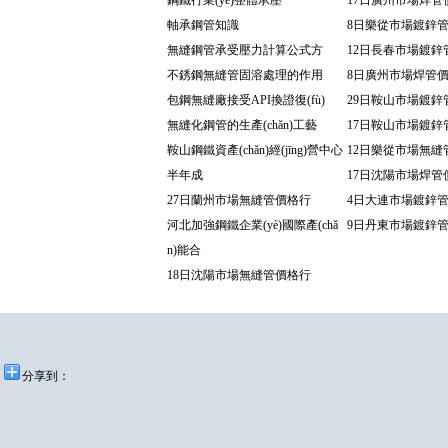
鋼鐵行業(yè)整體承壓
17日廣州市場焊管
軸承鋼管知識
8日樂從市場鍍鋅
無縫鋼管承受壓力計算公式方
12日長春市場鍍鋅
不銹鋼無縫管固溶處理的作用
8日廣州市場焊管
包鋼無縫廠接受API換證復(fù)
29日鞍山市場鍍鋅
無縫化鋼管的生產(chǎn)工藝
17日鞍山市場鍍鋅
鞍山鋼鐵資產(chǎn)經(jīng)營中心
12日樂從市場無縫
半年成
17日沈陽市場焊管
27日蘭州市場無縫管價格行
4日大連市場鍍鋅
河北加強鋼鐵企業(yè)國際產(chǎ
9日丹東市場鍍鋅
n)能合
18日沈陽市場無縫管價格行
分享到：