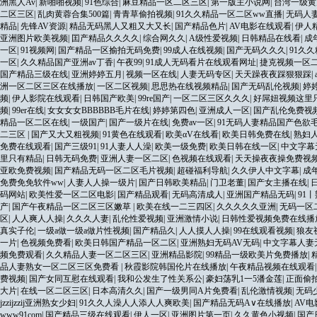
洲黑人Av
|
新啪啪视频
|
91色综合
|
麻豆精品一区二区三区
|
第一版主小说网
|
台湾一级黄
二区三区
|
乱肉黄蓉合集500篇
|
青青草偷拍视频
|
91久久精品一区二区ww直播
|
无码人
精品
|
先锋AV资源
|
精品无码黑人又粗又大又长
|
国产精品色片
|
AV电影在线观看
|
伊人
亚洲图片欧美视频
|
囯产精品久久久久
|
综合网久久
|
A级性爱视频
|
日韩精品在线看
|
成
一区
|
91视频网
|
国产精品一区揄拍无码免费
|
99成人在线视频
|
国产无码久久久
|
91久
一区
|
久久精品国产亚洲av丁香
|
午夜99
|
91成人无码看片在线观看网址
|
捷克视频一区
国产精品三级在线
|
亚洲婷婷五月
|
视频一区在线
|
人妻无码专区
|
天天躁夜夜踩狠狠踩
|
洲一区二区三区在线播放
|
一区二区视频
|
思思热在线视频精品
|
国产无码乱伦视频
|
婷
频
|
伊人影院在线观看
|
日韩国产欧美
|
99re国产
|
一区二区三区久久久
|
好屌妞视频这里
频
|
99er在线
|
女女女女BBBBBB毛片在线
|
婷婷第四色
|
亚洲成人一区
|
国产乱伦免费视
精品一区二区在线
|
一级国产
|
国产一级片在线
|
免费av一区
|
91无码人妻精品国产色欲
二三区
|
国产又大又粗视频
|
91黄色在线观看
|
欧美αV在线看
|
欧美日韩免费在线
|
熟妇
免费在线观看
|
国产三级91
|
91人妻人人澡
|
欧美一级免费
|
欧美日韩在线一区
|
中文字幕
里只有精品
|
日韩无码免费
|
亚洲人妻一区二区
|
色视频在线观看
|
天天操夜夜操免费视
亚欧免费视频
|
国产精品无码一区二区毛片视频
|
超碰福利导航
|
久久伊人中文字幕
|
成
免费免免软件ww
|
人妻人人操一级片
|
国产日韩欧美精品
|
门卫老董
|
国产女主播在线
|
码网站
|
欧美性爱一区二区电影
|
国产精品观看
|
无码高清成人
|
亚洲国产精品无码
|
91
产
|
国产午夜精品一区二区三区嫩草
|
欧美在线一二三四区
|
久久久久久亚洲
|
无码一区
区
|
人人爽人人操
|
久久久人妻
|
乱伦性爱视频
|
亚洲激情小说
|
日韩性爱视频免费在线播
真实子伦
|
一级a做一级a做片性视频
|
国产精品久
|
人人摸人人操
|
99在线观看视频
|
狼友
一片
|
色视频免费看
|
欧美日韩国产精品一区二区
|
亚洲熟妇无码AV无码
|
中文字幕人妻
频免费观看
|
久久精品人妻一区二区三区
|
亚洲精品影院
|
99精品一级欧美片免费播放
|
品人妻熟女一区二区三区免费看
|
秋霞影院韩国伦片在线播放
|
午夜精品视频在线观看
费视频
|
国产女同互慰在线观看
|
我和公发生了性关系公
|
豪妇荡乳1一5潘金莲
|
正面偷
大片
|
在线一区二区三区
|
日本高清久久
|
国产一级男同A片免费看
|
乱伦激情视频
|
无码
jzzijzzij亚洲熟女少妇
|
91久久人澡人人添人人爽欧美
|
国产精品无码A∨在线播放
|
AV
www91com
|
国产精品三级在线观看
|
伊人一区
|
亚洲图片第一页
|
久久黄色小视频
|
国产